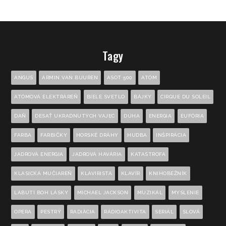
Tagy
ANGUS
ARMIN VAN BUUREN
ASOT 500
ATÓM
ATÓMOVÁ ELEKTRÁREŇ
BIELE SVETLO
BÁJKY
CIRQUE DU SOLEIL
DAŇ
DESAŤ UKRADNUTÝCH VAJEC
DÚHA
ENERGIA
EUFÓRIA
FARBA
FARBIČKY
HORSKÉ DRÁHY
HUDBA
INŠPIRÁCIA
JADROVÁ ENERGIA
JADROVÁ HAVÁRIA
KATASTROFA
KLASICKÁ MUČIAREŇ
KLAVIRISTA
KLAVÍR
KNIHOBEŽNÍK
LABUTÍ BOH LÁSKY
MICHAEL JACKSON
MUZIKÁL
MYSLENIE
OPERA
PESTRÝ
RADIÁCIA
RÁDIOAKTIVITA
SERIÁL
SLOVÁ