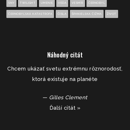
SNY
TWILIGHT
UMENIE
VEDA
VESMÍR
ČERNOBYĽ
ČERNOBYĽSKÁ KATASTROFA
ČÍSLA
ŠPANIELSKA ČIŽMA
ŽIVOT
Náhodný citát
Chcem ukázať svetu extrémnu rôznorodosť,
ktorá existuje na planéte
—
Gilles Clement
Ďalší citát »