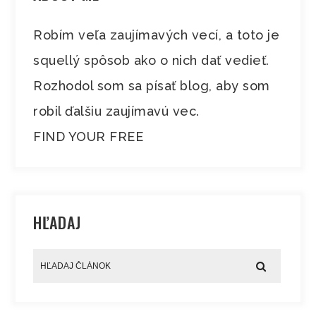
Robím veľa zaujímavých vecí, a toto je
squellý spôsob ako o nich dať vedieť.
Rozhodol som sa písať blog, aby som
robil ďalšiu zaujímavú vec.
FIND YOUR FREE
HĽADAJ