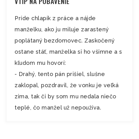
VTIP NA POBAVENIE
Príde chlapík z práce a nájde
manželku, ako ju miluje zarastený
poplátaný bezdomovec. Zaskočený
ostane stáť, manželka si ho všimne a s
kľudom mu hovorí:
- Drahý, tento pán prišiel, slušne
zaklopal, pozdravil, že vonku je veľká
zima, tak či by som mu nedala niečo
teplé, čo manžel už nepoužíva.