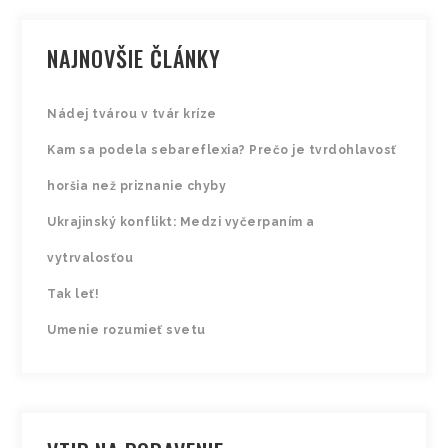
NAJNOVŠIE ČLÁNKY
Nádej tvárou v tvár kríze
Kam sa podela sebareflexia? Prečo je tvrdohlavosť
horšia než priznanie chyby
Ukrajinský konflikt: Medzi vyčerpaním a
vytrvalosťou
Tak leť!
Umenie rozumieť svetu