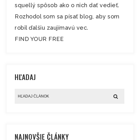
squellý spôsob ako o nich dať vedieť.
Rozhodol som sa písať blog, aby som
robil ďalšiu zaujímavú vec.
FIND YOUR FREE
HĽADAJ
NAJNOVŠIE ČLÁNKY