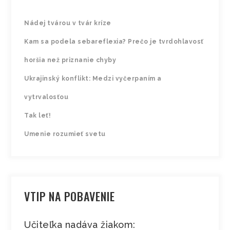
Nádej tvárou v tvár kríze
Kam sa podela sebareflexia? Prečo je tvrdohlavosť
horšia než priznanie chyby
Ukrajinský konflikt: Medzi vyčerpaním a
vytrvalosťou
Tak leť!
Umenie rozumieť svetu
VTIP NA POBAVENIE
Učiteľka nadáva žiakom: