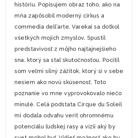
históriu. Popisujem obraz toho, ako na
mňa zapôsobil moderný cirkus a
commedia dell’arte. Varekai sa dotkol
všetkých mojich zmyslov. Spustil
predstavivosť z môjho najtajnejšieho
sna, ktorý sa stal skutočnosťou. Pocítil
som veľmi silný zážitok, ktorý si v sebe
nesiem ako novú skúsenosť. Toto
poznanie vo mne vyprovokovalo niečo
minulé. Celá podstata Cirque du Soleil
mi dodala odvahu veriť ohromnému
potenciálu ľudskej rasy a vízii aký by
svet mohol byť. Vidieť možnosť ako by