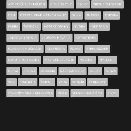
ATÓMOVÁ ELEKTRÁREŇ
BIELE SVETLO
BÁJKY
CIRQUE DU SOLEIL
DAŇ
DESAŤ UKRADNUTÝCH VAJEC
DÚHA
ENERGIA
EUFÓRIA
FARBA
FARBIČKY
HORSKÉ DRÁHY
HUDBA
INŠPIRÁCIA
JADROVÁ ENERGIA
JADROVÁ HAVÁRIA
KATASTROFA
KLASICKÁ MUČIAREŇ
KLAVIRISTA
KLAVÍR
KNIHOBEŽNÍK
LABUTÍ BOH LÁSKY
MICHAEL JACKSON
MUZIKÁL
MYSLENIE
OPERA
PESTRÝ
RADIÁCIA
RÁDIOAKTIVITA
SERIÁL
SLOVÁ
SNY
TWILIGHT
UMENIE
VEDA
VESMÍR
ČERNOBYĽ
ČERNOBYĽSKÁ KATASTROFA
ČÍSLA
ŠPANIELSKA ČIŽMA
ŽIVOT