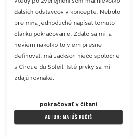
vtedy po zverejnení som mal niekoľko
ďalšich odstavcov v koncepte. Nebolo
pre mňa jednoduché napísať tomuto
článku pokračovanie. Zdalo sa mi, a
neviem nakoľko to viem presne
definovať, má Jackson niečo spoločné
s Cirque du Soleil. Isté prvky sa mi
zdajú rovnaké.
pokračovať v čítaní
AUTOR: MATÚŠ KOČIŠ