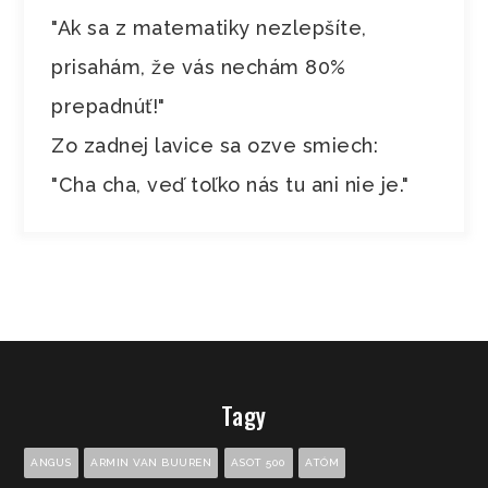
"Ak sa z matematiky nezlepšíte,
prisahám, že vás nechám 80%
prepadnúť!"
Zo zadnej lavice sa ozve smiech:
"Cha cha, veď toľko nás tu ani nie je."
Tagy
ANGUS
ARMIN VAN BUUREN
ASOT 500
ATÓM