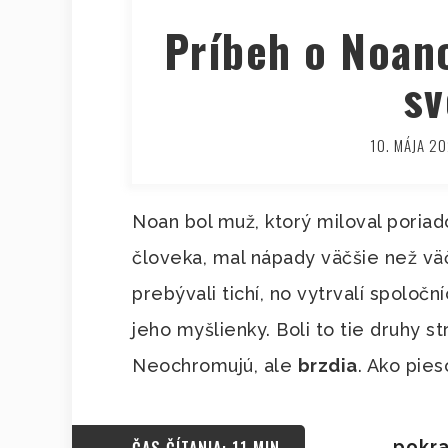
Príbeh o Noano
sv
10. MÁJA 2
Noan bol muž, ktorý miloval poriadok
človeka, mal nápady väčšie než väčš
prebývali tichí, no vytrvalí spoloční
jeho myšlienky. Boli to tie druhy s
Neochromujú, ale
brzdia
. Ako pies
pokra