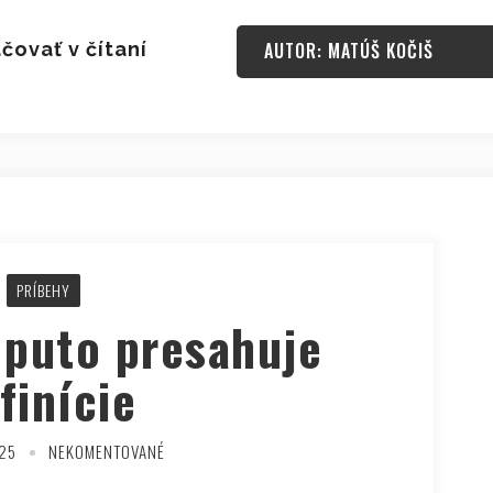
čovať v čítaní
AUTOR: MATÚŠ KOČIŠ
PRÍBEHY
 puto presahuje
finície
025
NEKOMENTOVANÉ