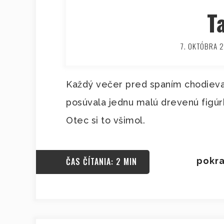
T
7. OKTÓBRA 
Každý večer pred spaním chodieval
posúvala jednu malú drevenú figúrk
Otec si to všimol.
ČAS ČÍTANIA: 2 MIN
pokra