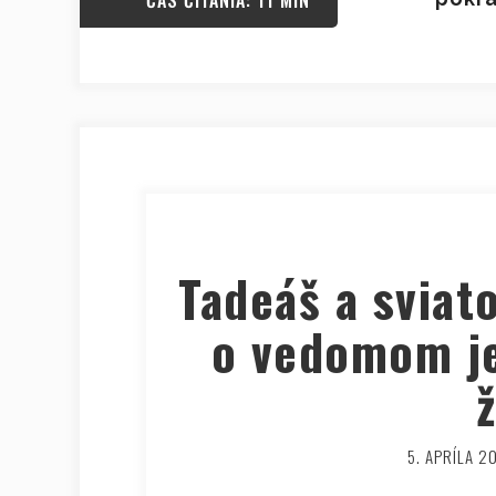
ČAS ČÍTANIA: 11 MIN
Tadeáš a sviat
o vedomom je
5. APRÍLA 2