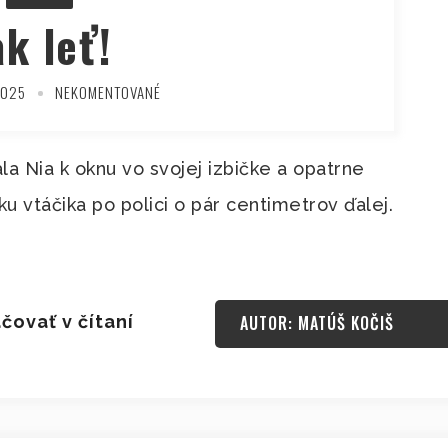
ak leť!
2025
NEKOMENTOVANÉ
a Nia k oknu vo svojej izbičke a opatrne
u vtáčika po polici o pár centimetrov ďalej.
čovať v čítaní
AUTOR: MATÚŠ KOČIŠ