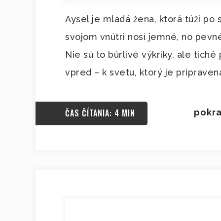
Aysel je mladá žena, ktorá túži po
svojom vnútri nosí jemné, no pevné
Nie sú to búrlivé výkriky, ale tich
vpred – k svetu, ktorý je pripravená
ČAS ČÍTANIA: 4 MIN
pokra