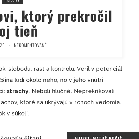
vi, ktorý prekročil
oj tieň
025
NEKOMENTOVANÉ
, slobodu, rast a kontrolu. Veril v potenciál
ina ľudí okolo neho, no v jeho vnútri
ci:
strachy
. Neboli hlučné. Neprekrikovali
trachov, ktoré sa ukrývajú v rohoch vedomia.
ok v súkolí.
čovať v čítaní