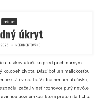
PRÍBEHY
dný úkryt
 2025
NEKOMENTOVANÉ
ojica tulákov útočisko pred pochmúrnym
ý kolobeh života. Dážď bol len maličkosťou,
enne stáli v ceste. V stiesnenom útočisku,
ezpečiu, začali viesť rozhovor plný nevôle
nevinnou poznámkou, ktorá prelomila ticho.