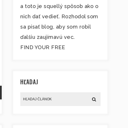
a toto je squellý spôsob ako o
nich dať vedieť. Rozhodol som
sa písať blog, aby som robil
ďalšiu zaujímavú vec.
FIND YOUR FREE
HĽADAJ