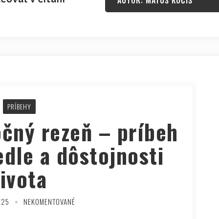
AUTOR: MATÚŠ KOČIŠ
PRÍBEHY
očný rezeň – príbeh
dle a dôstojnosti
života
025
NEKOMENTOVANÉ