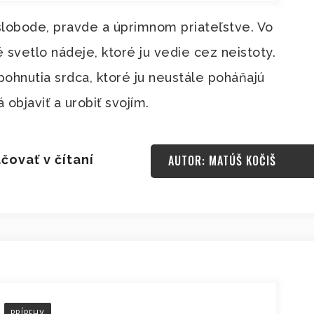
 slobode, pravde a úprimnom priateľstve. Vo
 svetlo nádeje, ktoré ju vedie cez neistoty.
é pohnutia srdca, ktoré ju neustále poháňajú
 objaviť a urobiť svojím.
čovať v čítaní
AUTOR: MATÚŠ KOČIŠ
PRÍBEHY