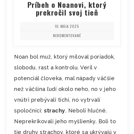
Príbeh o Noanovi, ktorý
prekročil svoj tieň
10. MÁJA 2025
NEKOMENTOVANÉ
Noan bol muž, ktorý miloval poriadok,
slobodu, rast a kontrolu. Veril v
potenciál človeka, mal nápady väčšie
než väčšina ľudí okolo neho, no v jeho
vnútri prebývali tichí, no vytrvalí
spoločníci:
strachy
. Neboli hlučné.
Neprekrikovali jeho myšlienky. Boli to
tie druhy strachov, ktoré sa ukrývajú v