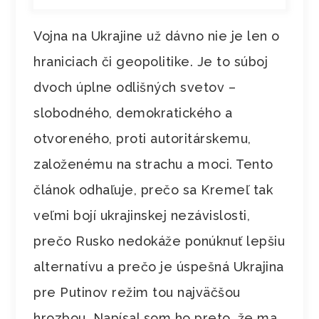
Vojna na Ukrajine už dávno nie je len o
hraniciach či geopolitike. Je to súboj
dvoch úplne odlišných svetov –
slobodného, demokratického a
otvoreného, proti autoritárskemu,
založenému na strachu a moci. Tento
článok odhaľuje, prečo sa Kremeľ tak
veľmi bojí ukrajinskej nezávislosti,
prečo Rusko nedokáže ponúknuť lepšiu
alternatívu a prečo je úspešná Ukrajina
pre Putinov režim tou najväčšou
hrozbou. Napísal som ho preto, že ma