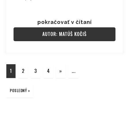
pokračovať v čítaní
AUTOR: MATÚŠ KOČIŠ
1
2
3
4
»
...
POSLEDNÝ »