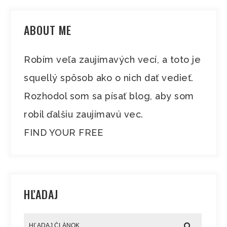
ABOUT ME
Robím veľa zaujímavých vecí, a toto je
squellý spôsob ako o nich dať vedieť.
Rozhodol som sa písať blog, aby som
robil ďalšiu zaujímavú vec.
FIND YOUR FREE
HĽADAJ