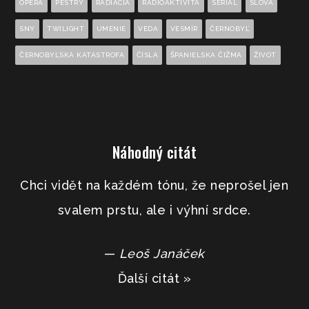
OPERA
PESTRÝ
RADIÁCIA
RÁDIOAKTIVITA
SERIÁL
SLOVÁ
SNY
TWILIGHT
UMENIE
VEDA
VESMÍR
ČERNOBYĽ
ČERNOBYĽSKÁ KATASTROFA
ČÍSLA
ŠPANIELSKA ČIŽMA
ŽIVOT
Náhodný citát
Chci vidět na každém tónu, že neprošel jen
svalem prstu, ale i výhní srdce.
—
Leoš Janáček
Ďalší citát »