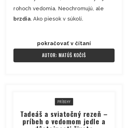
rohoch vedomia. Neochromujú, ale
brzdia
. Ako piesok v súkolí.
pokračovať v čítaní
AUTOR: MATÚŠ KOČIŠ
PRÍBEHY
Tadeáš a sviatočný rezeň –
príbeh o vedomom jedle a