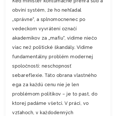
Keď minister kontumačne prehrá súd a
obviní systém, že ho nehľadal
„správne“, a splnomocnenec po
vedeckom vyvrátení označí
akademikov za „mafiu“, vidíme niečo
viac než politické škandály. Vidíme
fundamentálny problém modernej
spoločnosti: neschopnosť
sebareflexie. Táto obrana vlastného
ega za každú cenu nie je len
problémom politikov – je to past, do
ktorej padáme všetci. V práci, vo
vzťahoch, v každodenných