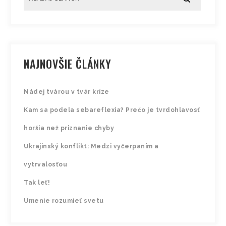
NAJNOVŠIE ČLÁNKY
Nádej tvárou v tvár kríze
Kam sa podela sebareflexia? Prečo je tvrdohlavosť
horšia než priznanie chyby
Ukrajinský konflikt: Medzi vyčerpaním a
vytrvalosťou
Tak leť!
Umenie rozumieť svetu