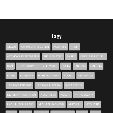
Tagy
ANGUS
ARMIN VAN BUUREN
ASOT 500
ATÓM
ATÓMOVÁ ELEKTRÁREŇ
BIELE SVETLO
BÁJKY
CIRQUE DU SOLEIL
DAŇ
DESAŤ UKRADNUTÝCH VAJEC
DÚHA
ENERGIA
EUFÓRIA
FARBA
FARBIČKY
HORSKÉ DRÁHY
HUDBA
INŠPIRÁCIA
JADROVÁ ENERGIA
JADROVÁ HAVÁRIA
KATASTROFA
KLASICKÁ MUČIAREŇ
KLAVIRISTA
KLAVÍR
KNIHOBEŽNÍK
LABUTÍ BOH LÁSKY
MICHAEL JACKSON
MUZIKÁL
MYSLENIE