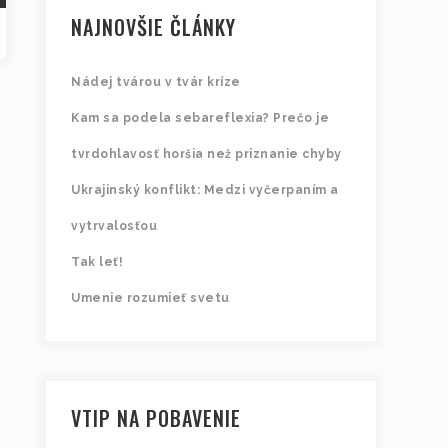
NAJNOVŠIE ČLÁNKY
Nádej tvárou v tvár kríze
Kam sa podela sebareflexia? Prečo je
tvrdohlavosť horšia než priznanie chyby
Ukrajinský konflikt: Medzi vyčerpaním a
vytrvalosťou
Tak leť!
Umenie rozumieť svetu
VTIP NA POBAVENIE