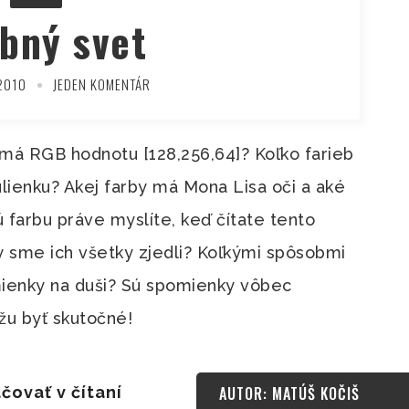
bný svet
2010
JEDEN KOMENTÁR
 má RGB hodnotu [128,256,64]? Koľko farieb
hulienku? Akej farby má Mona Lisa oči a aké
rú farbu práve myslíte, keď čítate tento
by sme ich všetky zjedli? Koľkými spôsobmi
mienky na duši? Sú spomienky vôbec
žu byť skutočné!
čovať v čítaní
AUTOR: MATÚŠ KOČIŠ