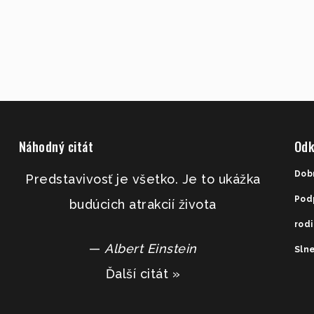
Náhodný citát
Odk
Dob
Predstavivosť je všetko. Je to ukážka
Pod
budúcich atrakcií života
rod
—
Albert Einstein
Slne
Ďalší citát »