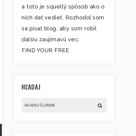
a toto je squellý spôsob ako o
nich dať vedieť. Rozhodol som
sa písať blog, aby som robil
ďalšiu zaujímavú vec.
FIND YOUR FREE
HĽADAJ