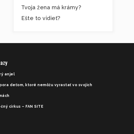
Tvoja žena má krámy?
Ešte to vidieť?
azy
rý anjel
pora deťom, ktoré nemôžu vyrastať vo svojich
inách
čný cirkus – FAN SITE