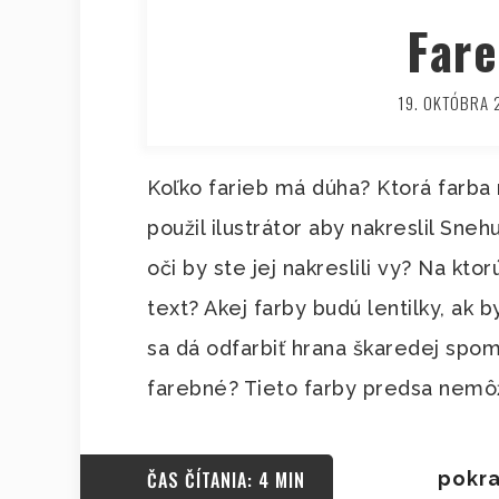
Fare
19. OKTÓBRA 
Koľko farieb má dúha? Ktorá farba
použil ilustrátor aby nakreslil Sne
oči by ste jej nakreslili vy? Na kto
text? Akej farby budú lentilky, ak 
sa dá odfarbiť hrana škaredej spo
farebné? Tieto farby predsa nemô
ČAS ČÍTANIA: 4 MIN
pokra