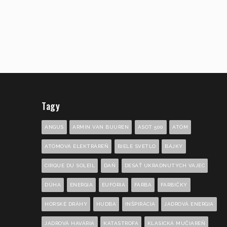
Tagy
ANGUS
ARMIN VAN BUUREN
ASOT 500
ATÓM
ATÓMOVÁ ELEKTRÁREŇ
BIELE SVETLO
BÁJKY
CIRQUE DU SOLEIL
DAŇ
DESAŤ UKRADNUTÝCH VAJEC
DÚHA
ENERGIA
EUFÓRIA
FARBA
FARBIČKY
HORSKÉ DRÁHY
HUDBA
INŠPIRÁCIA
JADROVÁ ENERGIA
JADROVÁ HAVÁRIA
KATASTROFA
KLASICKÁ MUČIAREŇ