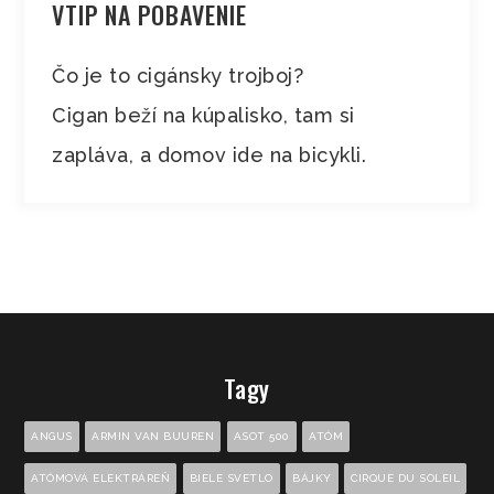
VTIP NA POBAVENIE
Čo je to cigánsky trojboj?
Cigan beží na kúpalisko, tam si
zapláva, a domov ide na bicykli.
Tagy
ANGUS
ARMIN VAN BUUREN
ASOT 500
ATÓM
ATÓMOVÁ ELEKTRÁREŇ
BIELE SVETLO
BÁJKY
CIRQUE DU SOLEIL