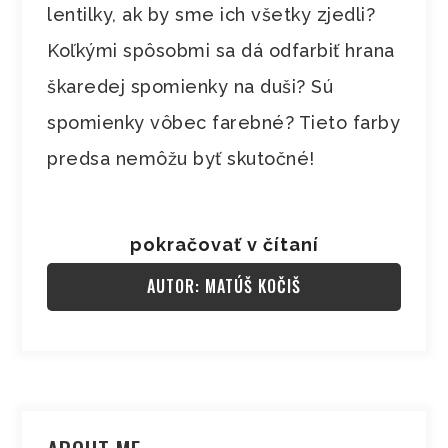
lentilky, ak by sme ich všetky zjedli?
Koľkými spôsobmi sa dá odfarbiť hrana
škaredej spomienky na duši? Sú
spomienky vôbec farebné? Tieto farby
predsa nemôžu byť skutočné!
pokračovať v čítaní
AUTOR: MATÚŠ KOČIŠ