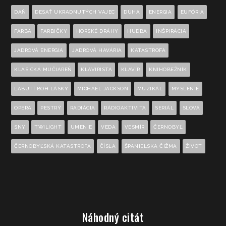
DAŇ
DESAŤ UKRADNUTÝCH VAJEC
DÚHA
ENERGIA
EUFÓRIA
FARBA
FARBIČKY
HORSKÉ DRÁHY
HUDBA
INŠPIRÁCIA
JADROVÁ ENERGIA
JADROVÁ HAVÁRIA
KATASTROFA
KLASICKÁ MUČIAREŇ
KLAVIRISTA
KLAVÍR
KNIHOBEŽNÍK
LABUTÍ BOH LÁSKY
MICHAEL JACKSON
MUZIKÁL
MYSLENIE
OPERA
PESTRÝ
RADIÁCIA
RÁDIOAKTIVITA
SERIÁL
SLOVÁ
SNY
TWILIGHT
UMENIE
VEDA
VESMÍR
ČERNOBYĽ
ČERNOBYĽSKÁ KATASTROFA
ČÍSLA
ŠPANIELSKA ČIŽMA
ŽIVOT
Náhodný citát