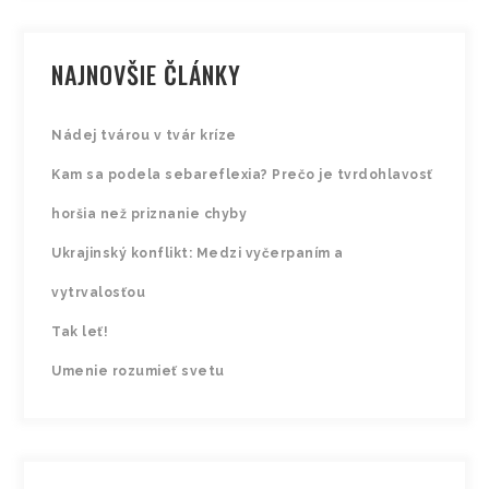
NAJNOVŠIE ČLÁNKY
Nádej tvárou v tvár kríze
Kam sa podela sebareflexia? Prečo je tvrdohlavosť
horšia než priznanie chyby
Ukrajinský konflikt: Medzi vyčerpaním a
vytrvalosťou
Tak leť!
Umenie rozumieť svetu