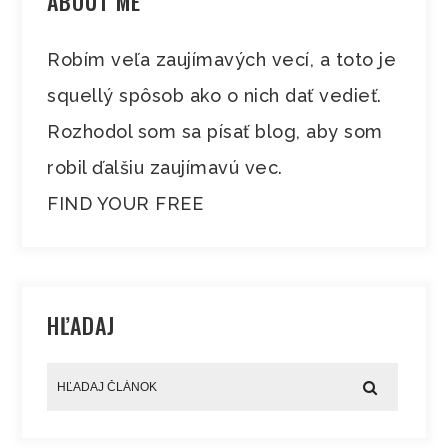
ABOUT ME
Robím veľa zaujímavých vecí, a toto je
squellý spôsob ako o nich dať vedieť.
Rozhodol som sa písať blog, aby som
robil ďalšiu zaujímavú vec.
FIND YOUR FREE
HĽADAJ