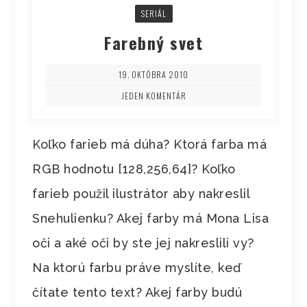
SERIÁL
Farebný svet
19. OKTÓBRA 2010
JEDEN KOMENTÁR
Koľko farieb má dúha? Ktorá farba má
RGB hodnotu [128,256,64]? Koľko
farieb použil ilustrátor aby nakreslil
Snehulienku? Akej farby má Mona Lisa
oči a aké oči by ste jej nakreslili vy?
Na ktorú farbu práve myslíte, keď
čítate tento text? Akej farby budú