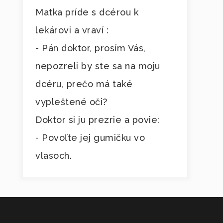
Matka príde s dcérou k
lekárovi a vraví :
- Pán doktor, prosím Vás,
nepozreli by ste sa na moju
dcéru, prečo má také
vypleštené oči?
Doktor si ju prezrie a povie:
- Povoľte jej gumičku vo
vlasoch.