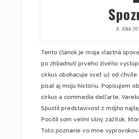
Spoz
8. JÚNA 20
Tento článok je moja vlastná spove
po zhliadnutí prvého živého vystúp
cirkus obohacuje svet už od chvíle 
písať aj moju históriu. Popisujem 
cirkus a commedia dell’arte. Varek
Spustil predstavivosť z môjho najta
Pocítil som veľmi silný zážitok, kt
Toto poznanie vo mne vyprovokova