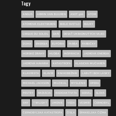
Tagy
ANGUS
ARMIN VAN BUUREN
ASOT 500
ATÓM
ATÓMOVÁ ELEKTRÁREŇ
BIELE SVETLO
BÁJKY
CIRQUE DU SOLEIL
DAŇ
DESAŤ UKRADNUTÝCH VAJEC
DÚHA
ENERGIA
EUFÓRIA
FARBA
FARBIČKY
HORSKÉ DRÁHY
HUDBA
INŠPIRÁCIA
JADROVÁ ENERGIA
JADROVÁ HAVÁRIA
KATASTROFA
KLASICKÁ MUČIAREŇ
KLAVIRISTA
KLAVÍR
KNIHOBEŽNÍK
LABUTÍ BOH LÁSKY
MICHAEL JACKSON
MUZIKÁL
MYSLENIE
OPERA
PESTRÝ
RADIÁCIA
RÁDIOAKTIVITA
SERIÁL
SLOVÁ
SNY
TWILIGHT
UMENIE
VEDA
VESMÍR
ČERNOBYĽ
ČERNOBYĽSKÁ KATASTROFA
ČÍSLA
ŠPANIELSKA ČIŽMA