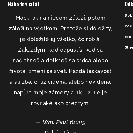
Náhodný citát
Odk
Dob
Mack, ak na niečom záleží, potom
Pod
záleží na všetkom. Pretože si dôležitý,
rod
je dôležité aj všetko, čo robíš.
Slne
Zakaždým, keď odpustíš, keď sa
načiahneš a dotkneš sa srdca alebo
života, zmení sa svet. Každá láskavosť
a služba, či už videná, alebo nevidená,
napĺňa moje zámery a nič už nie je
rovnaké ako predtým.
—
Wm. Paul Young
Ďalší citát »