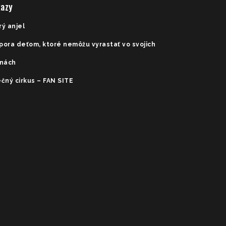
azy
rý anjel
pora deťom, ktoré nemôžu vyrastať vo svojich
inách
čný cirkus – FAN SITE