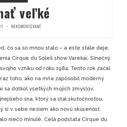
nať veľké
11
NEKOMENTOVANÉ
ď, čo sa so mnou stalo – a ešte stále deje,
enia Cirque du Soleil show Varekai. Slnečný
svojho vzniku od roku 1984. Tento rok začal
obraz toho, ako na mňa zapôsobil moderný
ai sa dotkol všetkých mojich zmyslov.
jnejšieho sna, ktorý sa stal skutočnosťou.
orý si v sebe nesiem ako novú skúsenosť.
lo niečo minulé. Celá podstata Cirque du