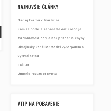
NAJNOVŠIE ČLÁNKY
Nádej tvárou v tvár kríze
Kam sa podela sebareflexia? Prečo je
tvrdohlavosť horšia než priznanie chyby
Ukrajinský konflikt: Medzi vyčerpaním a
vytrvalosťou
Tak leť!
Umenie rozumieť svetu
VTIP NA POBAVENIE