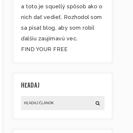
a toto je squellý spôsob ako o
nich dať vedieť. Rozhodol som
sa písať blog, aby som robil
ďalšiu zaujímavú vec.
FIND YOUR FREE
HĽADAJ