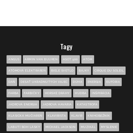
Tagy
ANGUS
ARMIN VAN BUUREN
ASOT 500
ATÓM
ATÓMOVÁ ELEKTRÁREŇ
BIELE SVETLO
BÁJKY
CIRQUE DU SOLEIL
DAŇ
DESAŤ UKRADNUTÝCH VAJEC
DÚHA
ENERGIA
EUFÓRIA
FARBA
FARBIČKY
HORSKÉ DRÁHY
HUDBA
INŠPIRÁCIA
JADROVÁ ENERGIA
JADROVÁ HAVÁRIA
KATASTROFA
KLASICKÁ MUČIAREŇ
KLAVIRISTA
KLAVÍR
KNIHOBEŽNÍK
LABUTÍ BOH LÁSKY
MICHAEL JACKSON
MUZIKÁL
MYSLENIE