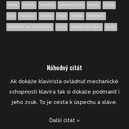
OPERA
PESTRÝ
RADIÁCIA
RÁDIOAKTIVITA
SERIÁL
SLOVÁ
SNY
TWILIGHT
UMENIE
VEDA
VESMÍR
ČERNOBYĽ
ČERNOBYĽSKÁ KATASTROFA
ČÍSLA
ŠPANIELSKA ČIŽMA
ŽIVOT
Náhodný citát
Ak dokáže klavirista ovládnuť mechanické
schopnosti klavíra tak si dokáže podmaniť i
jeho zvuk. To je cesta k úspechu a sláve.
Ďalší citát »