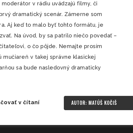
o moderátor v rádiu uvádzajú filmy, či
j prvý dramatický scenár. Zámerne som
. Aj keď to malo byť tohto formátu, je
vať. Na úvod, by sa patrilo niečo povedať –
 čitateľovi, o čo pôjde. Nemajte prosím
ú mučiareň v takej správne klasickej
iarňou sa bude nasledovný dramaticky
čovať v čítaní
AUTOR: MATÚŠ KOČIŠ