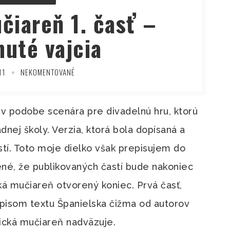
čiareň 1. časť –
uté vajcia
11
NEKOMENTOVANÉ
v podobe scenára pre divadelnú hru, ktorú
nej školy. Verzia, ktorá bola dopísaná a
stí. Toto moje dielko však prepisujem do
čené, že publikovaných častí bude nakoniec
ická mučiareň otvorený koniec. Prvá časť,
pisom textu Španielska čižma od autorov
sická mučiareň nadväzuje.