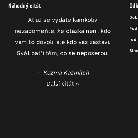
Náhodný citát
Odk
Dob
Ať už se vydáte kamkoliv
Pod
nezapomeňte, že otázka není, kdo
rod
vám to dovolí, ale kdo vás zastaví.
Slne
Svět patří těm, co se neposerou.
—
Kazma Kazmitch
Ďalší citát »