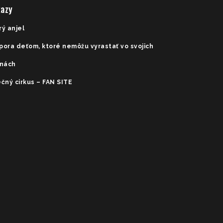
azy
rý anjel
pora deťom, ktoré nemôžu vyrastať vo svojich
inách
čný cirkus – FAN SITE