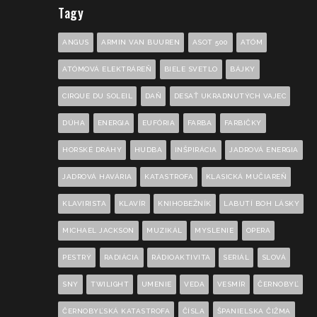
Tagy
ANGUS
ARMIN VAN BUUREN
ASOT 500
ATÓM
ATÓMOVÁ ELEKTRÁREŇ
BIELE SVETLO
BÁJKY
CIRQUE DU SOLEIL
DAŇ
DESAŤ UKRADNUTÝCH VAJEC
DÚHA
ENERGIA
EUFÓRIA
FARBA
FARBIČKY
HORSKÉ DRÁHY
HUDBA
INŠPIRÁCIA
JADROVÁ ENERGIA
JADROVÁ HAVÁRIA
KATASTROFA
KLASICKÁ MUČIAREŇ
KLAVIRISTA
KLAVÍR
KNIHOBEŽNÍK
LABUTÍ BOH LÁSKY
MICHAEL JACKSON
MUZIKÁL
MYSLENIE
OPERA
PESTRÝ
RADIÁCIA
RÁDIOAKTIVITA
SERIÁL
SLOVÁ
SNY
TWILIGHT
UMENIE
VEDA
VESMÍR
ČERNOBYĽ
ČERNOBYĽSKÁ KATASTROFA
ČÍSLA
ŠPANIELSKA ČIŽMA