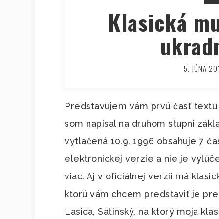
Klasická mu
ukradn
5. JÚNA 20
Predstavujem vám prvú časť textu 
som napísal na druhom stupni základ
vytlačená 10.9. 1996 obsahuje 7 ča
elektronickej verzie a nie je vylú
viac. Aj v oficiálnej verzii má klas
ktorú vám chcem predstaviť je pre
Lasica, Satinský, na ktorý moja kla