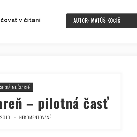
čovať v čítaní
AUTOR: MATÚŠ KOČIŠ
SICKÁ MUČIAREŇ
reň – pilotná časť
 2010
NEKOMENTOVANÉ