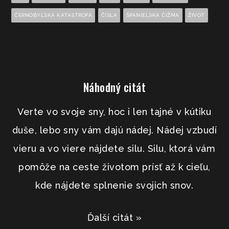
ČERNOBYĽSKÁ KATASTROFA
ČÍSLA
ŠPANIELSKA ČIŽMA
ŽIVOT
Náhodný citát
Verte vo svoje sny, hoc i len tajné v kútiku
duše, lebo sny vám dajú nádej. Nádej vzbudí
vieru a vo viere nájdete silu. Silu, ktorá vám
pomôže na ceste životom prísť až k cieľu,
kde nájdete splnenie svojich snov.
Ďalší citát »