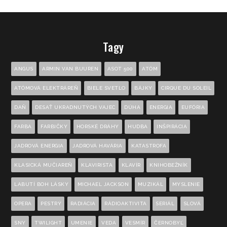
Tagy
ANGUS
ARMIN VAN BUUREN
ASOT 500
ATÓM
ATÓMOVÁ ELEKTRÁREŇ
BIELE SVETLO
BÁJKY
CIRQUE DU SOLEIL
DAŇ
DESAŤ UKRADNUTÝCH VAJEC
DÚHA
ENERGIA
EUFÓRIA
FARBA
FARBIČKY
HORSKÉ DRÁHY
HUDBA
INŠPIRÁCIA
JADROVÁ ENERGIA
JADROVÁ HAVÁRIA
KATASTROFA
KLASICKÁ MUČIAREŇ
KLAVIRISTA
KLAVÍR
KNIHOBEŽNÍK
LABUTÍ BOH LÁSKY
MICHAEL JACKSON
MUZIKÁL
MYSLENIE
OPERA
PESTRÝ
RADIÁCIA
RÁDIOAKTIVITA
SERIÁL
SLOVÁ
SNY
TWILIGHT
UMENIE
VEDA
VESMÍR
ČERNOBYĽ