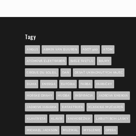
Tagy
ANGUS
ARMIN VAN BUUREN
ASOT 500
ATÓM
ATÓMOVÁ ELEKTRÁREŇ
BIELE SVETLO
BÁJKY
CIRQUE DU SOLEIL
DAŇ
DESAŤ UKRADNUTÝCH VAJEC
DÚHA
ENERGIA
EUFÓRIA
FARBA
FARBIČKY
HORSKÉ DRÁHY
HUDBA
INŠPIRÁCIA
JADROVÁ ENERGIA
JADROVÁ HAVÁRIA
KATASTROFA
KLASICKÁ MUČIAREŇ
KLAVIRISTA
KLAVÍR
KNIHOBEŽNÍK
LABUTÍ BOH LÁSKY
MICHAEL JACKSON
MUZIKÁL
MYSLENIE
OPERA