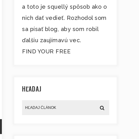
a toto je squellý spôsob ako o
nich dať vedieť. Rozhodol som
sa písať blog, aby som robil
ďalšiu zaujímavú vec.
FIND YOUR FREE
HĽADAJ