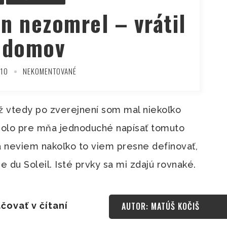
n nezomrel – vrátil
 domov
010
NEKOMENTOVANÉ
Už vtedy po zverejnení som mal niekoľko
bolo pre mňa jednoduché napísať tomuto
a neviem nakoľko to viem presne definovať,
 du Soleil. Isté prvky sa mi zdajú rovnaké.
čovať v čítaní
AUTOR: MATÚŠ KOČIŠ