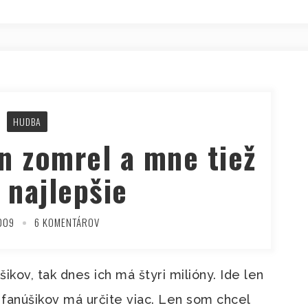
HUDBA
n zomrel a mne tiež
e najlepšie
009
6 KOMENTÁROV
ikov, tak dnes ich má štyri milióny. Ide len
h fanúšikov má určite viac. Len som chcel