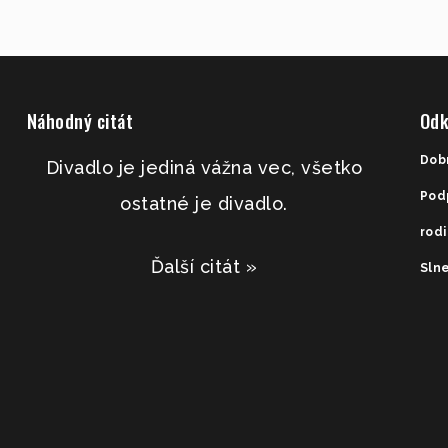
Náhodný citát
Odk
Dob
Divadlo je jediná vážna vec, všetko
Pod
ostatné je divadlo.
rod
Ďalší citát »
Slne