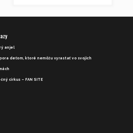
azy
rý anjel
pora deťom, ktoré nemôžu vyrastať vo svojich
inách
čný cirkus – FAN SITE