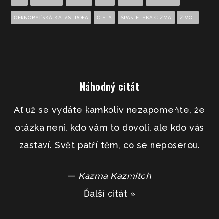
ČERNOBYĽSKÁ KATASTROFA
ČÍSLA
ŠPANIELSKA ČIŽMA
ŽIVOT
Náhodný citát
Ať už se vydáte kamkoliv nezapomeňte, že
otázka není, kdo vám to dovolí, ale kdo vás
zastaví. Svět patří těm, co se neposerou.
—
Kazma Kazmitch
Ďalší citát »