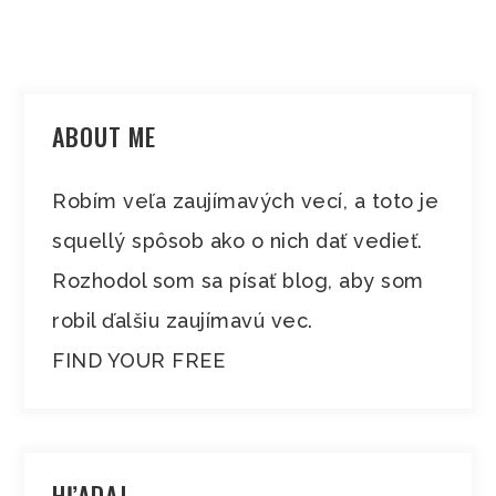
ABOUT ME
Robím veľa zaujímavých vecí, a toto je
squellý spôsob ako o nich dať vedieť.
Rozhodol som sa písať blog, aby som
robil ďalšiu zaujímavú vec.
FIND YOUR FREE
HĽADAJ