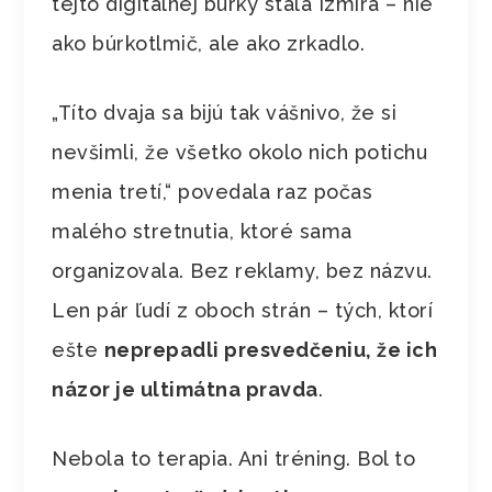
tejto digitálnej búrky stála Izmira – nie
ako búrkotlmič, ale ako zrkadlo.
„Títo dvaja sa bijú tak vášnivo, že si
nevšimli, že všetko okolo nich potichu
menia tretí,“ povedala raz počas
malého stretnutia, ktoré sama
organizovala. Bez reklamy, bez názvu.
Len pár ľudí z oboch strán – tých, ktorí
ešte
neprepadli presvedčeniu, že ich
názor je ultimátna pravda
.
Nebola to terapia. Ani tréning. Bol to