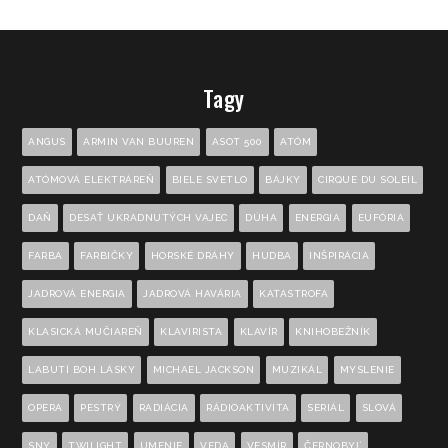
Tagy
ANGUS
ARMIN VAN BUUREN
ASOT 500
ATÓM
ATÓMOVÁ ELEKTRÁREŇ
BIELE SVETLO
BÁJKY
CIRQUE DU SOLEIL
DAŇ
DESAŤ UKRADNUTÝCH VAJEC
DÚHA
ENERGIA
EUFÓRIA
FARBA
FARBIČKY
HORSKÉ DRÁHY
HUDBA
INŠPIRÁCIA
JADROVÁ ENERGIA
JADROVÁ HAVÁRIA
KATASTROFA
KLASICKÁ MUČIAREŇ
KLAVIRISTA
KLAVÍR
KNIHOBEŽNÍK
LABUTÍ BOH LÁSKY
MICHAEL JACKSON
MUZIKÁL
MYSLENIE
OPERA
PESTRÝ
RADIÁCIA
RÁDIOAKTIVITA
SERIÁL
SLOVÁ
SNY
TWILIGHT
UMENIE
VEDA
VESMÍR
ČERNOBYĽ