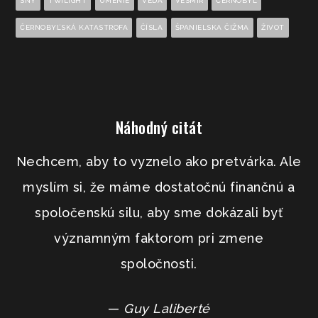
SNY
TWILIGHT
UMENIE
VEDA
VESMÍR
ČERNOBYĽ
ČERNOBYĽSKÁ KATASTROFA
ČÍSLA
ŠPANIELSKA ČIŽMA
ŽIVOT
Náhodný citát
Nechcem, aby to vyznelo ako pretvárka. Ale
myslím si, že máme dostatočnú finančnú a
spoločenskú silu, aby sme dokázali byť
významným faktorom pri zmene
spoločnosti.
—
Guy Laliberté