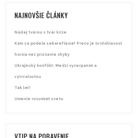
NAJNOVŠIE ČLÁNKY
Nádej tvárou v tvár kríze
Kam sa podela sebareflexia? Prečo je tvrdohlavosť
horšia než priznanie chyby
Ukrajinský konflikt: Medzi vyčerpaním a
vytrvalosťou
Tak leť!
Umenie rozumieť svetu
VTIP NA POBAVENIE