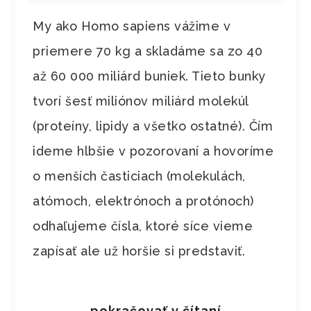
My ako Homo sapiens vážime v
priemere 70 kg a skladáme sa zo 40
až 60 000 miliárd buniek. Tieto bunky
tvorí šesť miliónov miliárd molekúl
(proteíny, lipidy a všetko ostatné). Čím
ideme hlbšie v pozorovaní a hovoríme
o menších časticiach (molekulách,
atómoch, elektrónoch a protónoch)
odhaľujeme čísla, ktoré síce vieme
zapísať ale už horšie si predstaviť.
pokračovať v čítaní