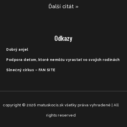
Ďalší citát »
Odkazy
Dobrý anjel
Podpora deťom, ktoré nemôžu vyrastať vo svojich rodinách
Slnečný cirkus – FAN SITE
copyright © 2026 matuskocis.sk všetky práva vyhradené | All
rights reserved