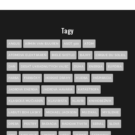
Tagy
ANGUS
ARMIN VAN BUUREN
ASOT 500
ATÓM
ATÓMOVÁ ELEKTRÁREŇ
BIELE SVETLO
BÁJKY
CIRQUE DU SOLEIL
DAŇ
DESAŤ UKRADNUTÝCH VAJEC
DÚHA
ENERGIA
EUFÓRIA
FARBA
FARBIČKY
HORSKÉ DRÁHY
HUDBA
INŠPIRÁCIA
JADROVÁ ENERGIA
JADROVÁ HAVÁRIA
KATASTROFA
KLASICKÁ MUČIAREŇ
KLAVIRISTA
KLAVÍR
KNIHOBEŽNÍK
LABUTÍ BOH LÁSKY
MICHAEL JACKSON
MUZIKÁL
MYSLENIE
OPERA
PESTRÝ
RADIÁCIA
RÁDIOAKTIVITA
SERIÁL
SLOVÁ