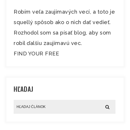
Robím veľa zaujímavých vecí, a toto je
squellý spôsob ako o nich dať vedieť.
Rozhodol som sa písať blog, aby som
robil ďalšiu zaujímavú vec.
FIND YOUR FREE
HĽADAJ