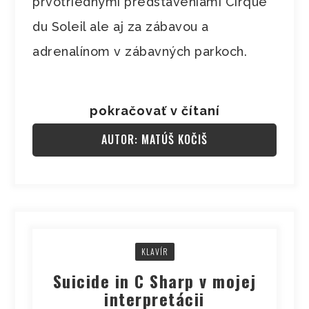
prvotriednymi predstaveniami Cirque
du Soleil ale aj za zábavou a
adrenalínom v zábavných parkoch.
pokračovať v čítaní
AUTOR: MATÚŠ KOČIŠ
KLAVÍR
Suicide in C Sharp v mojej
interpretácii