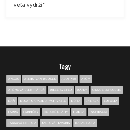
veľa vydrží."
Tagy
ANGUS
ARMIN VAN BUUREN
ASOT 500
ATÓM
ATÓMOVÁ ELEKTRÁREŇ
BIELE SVETLO
BÁJKY
CIRQUE DU SOLEIL
DAŇ
DESAŤ UKRADNUTÝCH VAJEC
DÚHA
ENERGIA
EUFÓRIA
FARBA
FARBIČKY
HORSKÉ DRÁHY
HUDBA
INŠPIRÁCIA
JADROVÁ ENERGIA
JADROVÁ HAVÁRIA
KATASTROFA