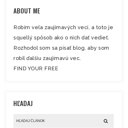
ABOUT ME
Robím veľa zaujímavých vecí, a toto je
squellý spôsob ako o nich dať vedieť.
Rozhodol som sa písať blog, aby som
robil ďalšiu zaujímavú vec.
FIND YOUR FREE
HĽADAJ