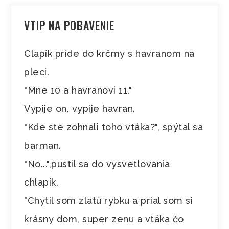
VTIP NA POBAVENIE
Clapík príde do krčmy s havranom na
pleci.
"Mne 10 a havranovi 11."
Vypije on, vypije havran.
"Kde ste zohnali toho vtáka?", spýtal sa
barman.
"No...",pustil sa do vysvetlovania
chlapík.
"Chytil som zlatú rybku a prial som si
krásny dom, super zenu a vtáka čo