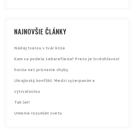
NAJNOVŠIE ČLÁNKY
Nádej tvárou v tvár kríze
Kam sa podela sebareflexia? Prečo je tvrdohlavosť
horšia než priznanie chyby
Ukrajinský konflikt: Medzi vyčerpaním a
vytrvalosťou
Tak leť!
Umenie rozumieť svetu