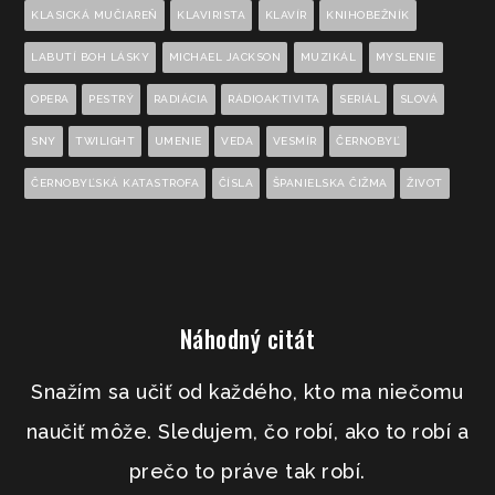
KLASICKÁ MUČIAREŇ
KLAVIRISTA
KLAVÍR
KNIHOBEŽNÍK
LABUTÍ BOH LÁSKY
MICHAEL JACKSON
MUZIKÁL
MYSLENIE
OPERA
PESTRÝ
RADIÁCIA
RÁDIOAKTIVITA
SERIÁL
SLOVÁ
SNY
TWILIGHT
UMENIE
VEDA
VESMÍR
ČERNOBYĽ
ČERNOBYĽSKÁ KATASTROFA
ČÍSLA
ŠPANIELSKA ČIŽMA
ŽIVOT
Náhodný citát
Snažím sa učiť od každého, kto ma niečomu
naučiť môže. Sledujem, čo robí, ako to robí a
prečo to práve tak robí.