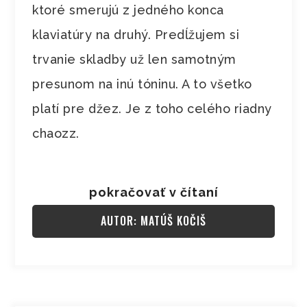
ktoré smerujú z jedného konca
klaviatúry na druhý. Predĺžujem si
trvanie skladby už len samotným
presunom na inú tóninu. A to všetko
platí pre džez. Je z toho celého riadny
chaozz.
pokračovať v čítaní
AUTOR: MATÚŠ KOČIŠ