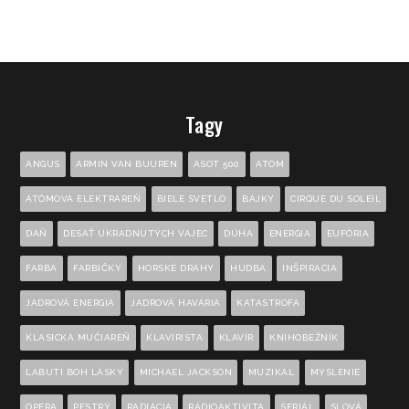
Tagy
ANGUS
ARMIN VAN BUUREN
ASOT 500
ATÓM
ATÓMOVÁ ELEKTRÁREŇ
BIELE SVETLO
BÁJKY
CIRQUE DU SOLEIL
DAŇ
DESAŤ UKRADNUTÝCH VAJEC
DÚHA
ENERGIA
EUFÓRIA
FARBA
FARBIČKY
HORSKÉ DRÁHY
HUDBA
INŠPIRÁCIA
JADROVÁ ENERGIA
JADROVÁ HAVÁRIA
KATASTROFA
KLASICKÁ MUČIAREŇ
KLAVIRISTA
KLAVÍR
KNIHOBEŽNÍK
LABUTÍ BOH LÁSKY
MICHAEL JACKSON
MUZIKÁL
MYSLENIE
OPERA
PESTRÝ
RADIÁCIA
RÁDIOAKTIVITA
SERIÁL
SLOVÁ