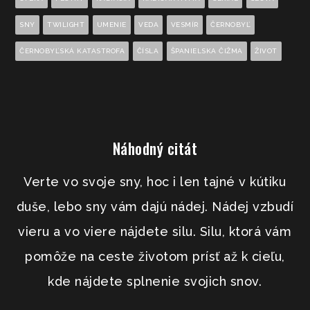
SNY
TWILIGHT
UMENIE
VEDA
VESMÍR
ČERNOBYĽ
ČERNOBYĽSKÁ KATASTROFA
ČÍSLA
ŠPANIELSKA ČIŽMA
ŽIVOT
Náhodný citát
Verte vo svoje sny, hoc i len tajné v kútiku
duše, lebo sny vám dajú nádej. Nádej vzbudí
vieru a vo viere nájdete silu. Silu, ktorá vám
pomôže na ceste životom prísť až k cieľu,
kde nájdete splnenie svojich snov.