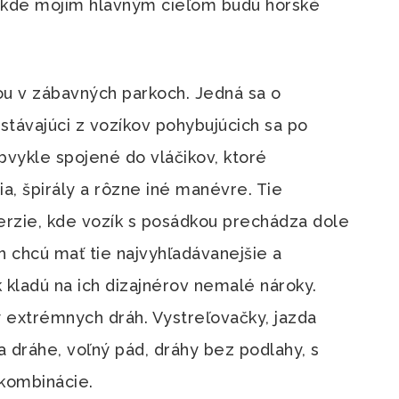
, kde mojím hlavným cieľom budú horské
ou v zábavných parkoch. Jedná sa o
stávajúci z vozíkov pohybujúcich sa po
bvykle spojené do vláčikov, ktoré
ia, špirály a rôzne iné manévre. Tie
verzie, kde vozík s posádkou prechádza dole
h chcú mať tie najvyhľadávanejšie a
k kladú na ich dizajnérov nemalé nároky.
y extrémnych dráh. Vystreľovačky, jazda
 dráhe, voľný pád, dráhy bez podlahy, s
 kombinácie.