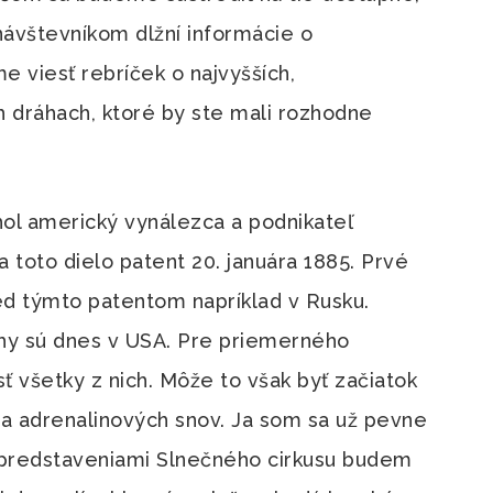
ávštevníkom dlžní informácie o
 viesť rebríček o najvyšších,
ch dráhach, ktoré by ste mali rozhodne
hol americký vynálezca a podnikateľ
toto dielo patent 20. januára 1885. Prvé
red týmto patentom napríklad v Rusku.
áhy sú dnes v USA. Pre priemerného
 všetky z nich. Môže to však byť začiatok
nia adrenalinových snov. Ja som sa už pevne
 predstaveniami Slnečného cirkusu budem