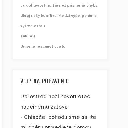
tvrdohlavosť horšia než priznanie chyby
Ukrajinský konflikt: Medzi vyčerpaním a
vytrvalosťou
Tak leť!
Umenie rozumieť svetu
VTIP NA POBAVENIE
Uprostred noci hovorí otec
nádejnému zaťovi:
- Chlapče, dohodli sme sa, že
mi dcéru privediete domov