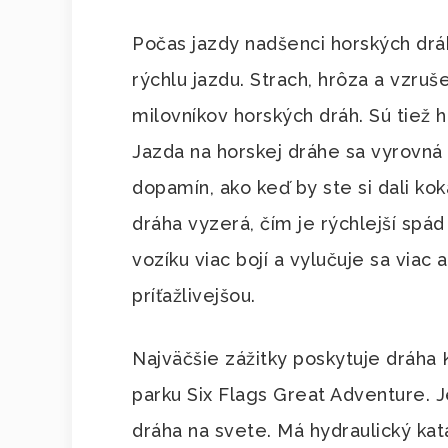
Počas jazdy nadšenci horských drá
rýchlu jazdu. Strach, hrôza a vzruš
milovníkov horských dráh. Sú tiež
Jazda na horskej dráhe sa vyrovná
dopamín, ako keď by ste si dali ko
dráha vyzerá, čím je rýchlejší spád
vozíku viac bojí a vylučuje sa viac 
príťažlivejšou.
Najväčšie zážitky poskytuje dráh
parku Six Flags Great Adventure. Je
dráha na svete. Má hydraulický ka