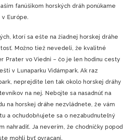
 Naším fanúšikom horských dráh ponúkame
 v Európe.
ch, ktorí sa ešte na žiadnej horskej dráhe
itosť. Možno tiež nevedeli, že kvalitné
r Prater vo Viedni – čo je len hodinu cesty
ešti v Lunaparku Vidámpark. Ak raz
park, neprejdite len tak okolo horskej dráhy
števníkov na nej. Nebojte sa nasadnúť na
zdu na horskej dráhe nezvládnete, že vám
ýtu a ochudobňujete sa o nezabudnuteľný
ím nahradiť. Ja neverím, že chodníčky popod
te mohli byť ovracaní.