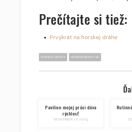
Prečítajte si tiež:
Prvýkrát na horskej dráhe
HORSKÉ DRÁHY
HORSKEDRAHY.SK
Ďa
Pavilion mojej práci dáva
Rutinná
rýchlosť
NOVEMBER 17, 2009
O