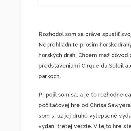
Rozhodol som sa práve spustiť svoj
Neprehliadnite prosím horskedrahy
horských dráh. Chcem maž dôvod c
predstaveniami Cirque du Soleil a
parkoch.
Pripojil som sa, a je to rozhodne 
počítačovej hre od Chrisa Sawyera
som si už jej druhé vylepšené vyd
vydaní tretej verzie. V tejto hre 