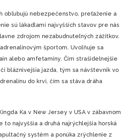
h obľubujú nebezpečenstvo, preťaženie a
enie sú lákadlami najvyšších stavov pre nás
 hlavne zdrojom nezabudnuteľných zážitkov.
 adrenalínovým športom. Uvoľňuje sa
kain alebo amfetamíny. Čím strašidelnejšie
 či bláznivejšia jazda, tým sa návštevník vo
adrenalínu do krvi, čím sa stáva dráha
a Kingda Ka v New Jersey v USA v zábavnom
 to najvyššia a druhá najrýchlejšia horská
tapultačný systém a ponúka zrýchlenie z