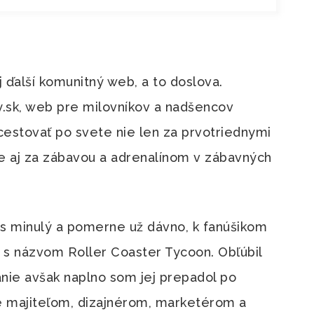
 ďalší komunitný web, a to doslova.
.sk, web pre milovníkov a nadšencov
estovať po svete nie len za prvotriednymi
le aj za zábavou a adrenalínom v zábavných
čas minulý a pomerne už dávno, k fanúšikom
 s názvom Roller Coaster Tycoon. Obľúbil
anie avšak naplno som jej prepadol po
ste majiteľom, dizajnérom, marketérom a