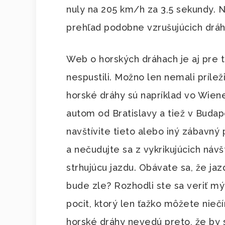
nuly na 205 km/h za 3,5 sekundy.
prehľad podobne vzrušujúcich dráh
Web o horských dráhach je aj pre tý
nespustili. Možno len nemali prílež
horské dráhy sú napríklad vo Wiene
autom od Bratislavy a tiež v Budap
navštívite tieto alebo iný zábavný 
a nečudujte sa z vykrikujúcich náv
strhujúcu jazdu. Obávate sa, že ja
bude zle? Rozhodli ste sa veriť m
pocit, ktorý len ťažko môžete nieč
horské dráhy nevedú preto, že by s