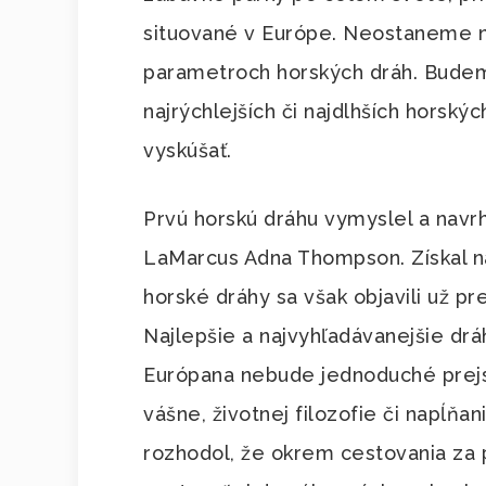
situované v Európe. Neostaneme n
parametroch horských dráh. Budeme
najrýchlejších či najdlhších horský
vyskúšať.
Prvú horskú dráhu vymyslel a navr
LaMarcus Adna Thompson. Získal na 
horské dráhy sa však objavili už p
Najlepšie a najvyhľadávanejšie dr
Európana nebude jednoduché prejsť
vášne, životnej filozofie či napĺňa
rozhodol, že okrem cestovania za