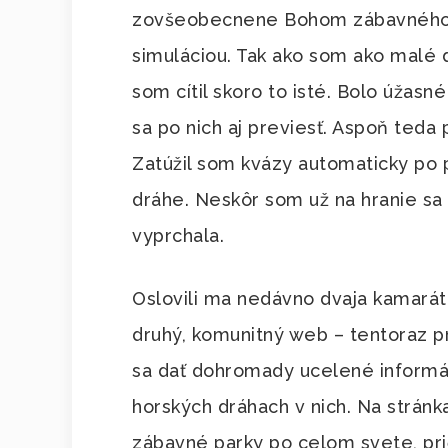
zovšeobecnene Bohom zábavného p
simuláciou. Tak ako som ako malé d
som cítil skoro to isté. Bolo úžasn
sa po nich aj previesť. Aspoň ted
Zatúžil som kvázy automaticky po 
dráhe. Neskôr som už na hranie sa
vyprchala.
Oslovili ma nedávno dvaja kamaráti
druhý, komunitný web – tentoraz p
sa dať dohromady ucelené informá
horských dráhach v nich. Na strá
zábavné parky po celom svete, pri