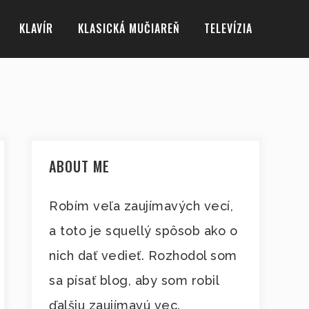
KLAVÍR
KLASICKÁ MUČIAREŇ
TELEVÍZIA
ABOUT ME
Robím veľa zaujímavých vecí,
a toto je squellý spôsob ako o
nich dať vedieť. Rozhodol som
sa písať blog, aby som robil
ďalšiu zaujímavú vec.