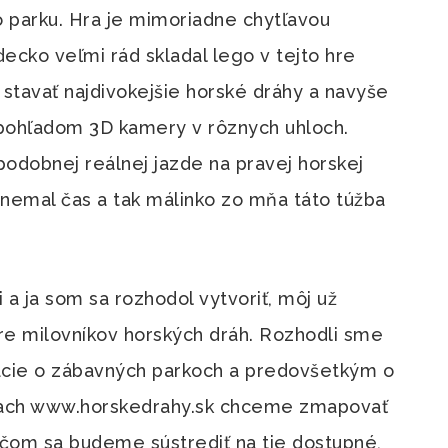
arku. Hra je mimoriadne chytľavou
ecko veľmi rád skladal lego v tejto hre
é stavať najdivokejšie horské dráhy a navyše
a pohľadom 3D kamery v rôznych uhloch.
podobnej reálnej jazde na pravej horskej
 nemal čas a tak málinko zo mňa táto túžba
 a ja som sa rozhodol vytvoriť, môj už
re milovníkov horských dráh. Rozhodli sme
cie o zábavných parkoch a predovšetkým o
nkach www.horskedrahy.sk chceme zmapovať
čom sa budeme sústrediť na tie dostupné,