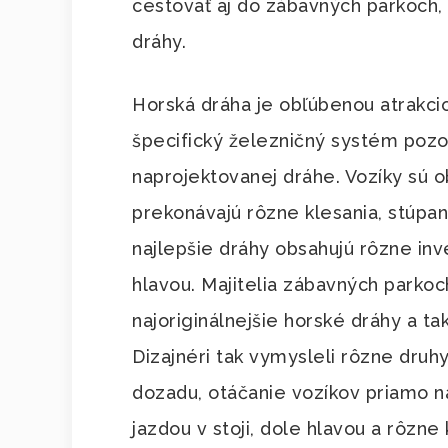
cestovať aj do zábavných parkoch
dráhy.
Horská dráha je obľúbenou atrakci
špecifický železničný systém pozo
naprojektovanej dráhe. Vozíky sú o
prekonávajú rôzne klesania, stúpan
najlepšie dráhy obsahujú rôzne in
hlavou. Majitelia zábavných parkoc
najoriginálnejšie horské dráhy a ta
Dizajnéri tak vymysleli rôzne druh
dozadu, otáčanie vozíkov priamo na
jazdou v stoji, dole hlavou a rôzne