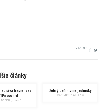
SHARE:
lšie články
 správa hesiel cez
Dobrý deň - sme jedničky
1Password
NOVEMBER 10, 2011
CTOBER 3, 2018