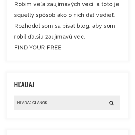
Robím veľa zaujímavých vecí, a toto je
squellý spôsob ako o nich dať vedieť.
Rozhodol som sa písať blog, aby som
robil ďalšiu zaujímavú vec.
FIND YOUR FREE
HĽADAJ