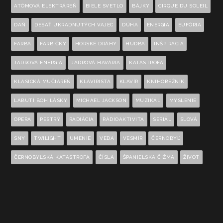
ATÓMOVÁ ELEKTRÁREŇ
BIELE SVETLO
BÁJKY
CIRQUE DU SOLEIL
DAŇ
DESAŤ UKRADNUTÝCH VAJEC
DÚHA
ENERGIA
EUFÓRIA
FARBA
FARBIČKY
HORSKÉ DRÁHY
HUDBA
INŠPIRÁCIA
JADROVÁ ENERGIA
JADROVÁ HAVÁRIA
KATASTROFA
KLASICKÁ MUČIAREŇ
KLAVIRISTA
KLAVÍR
KNIHOBEŽNÍK
LABUTÍ BOH LÁSKY
MICHAEL JACKSON
MUZIKÁL
MYSLENIE
OPERA
PESTRÝ
RADIÁCIA
RÁDIOAKTIVITA
SERIÁL
SLOVÁ
SNY
TWILIGHT
UMENIE
VEDA
VESMÍR
ČERNOBYĽ
ČERNOBYĽSKÁ KATASTROFA
ČÍSLA
ŠPANIELSKA ČIŽMA
ŽIVOT