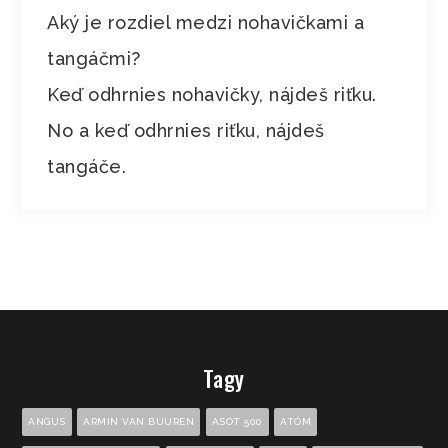
Aký je rozdiel medzi nohavičkami a
tangáčmi?
Keď odhrnies nohavičky, nájdeš riťku.
No a keď odhrnies riťku, nájdeš
tangáče.
Tagy
ANGUS
ARMIN VAN BUUREN
ASOT 500
ATÓM