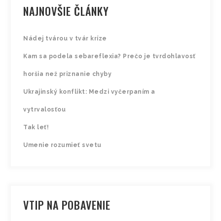
NAJNOVŠIE ČLÁNKY
Nádej tvárou v tvár kríze
Kam sa podela sebareflexia? Prečo je tvrdohlavosť
horšia než priznanie chyby
Ukrajinský konflikt: Medzi vyčerpaním a
vytrvalosťou
Tak leť!
Umenie rozumieť svetu
VTIP NA POBAVENIE