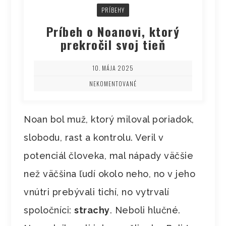
PRÍBEHY
Príbeh o Noanovi, ktorý
prekročil svoj tieň
10. MÁJA 2025
NEKOMENTOVANÉ
Noan bol muž, ktorý miloval poriadok,
slobodu, rast a kontrolu. Veril v
potenciál človeka, mal nápady väčšie
než väčšina ľudí okolo neho, no v jeho
vnútri prebývali tichí, no vytrvalí
spoločníci:
strachy
. Neboli hlučné.