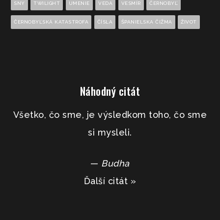
SNY
TWILIGHT
UMENIE
VEDA
VESMÍR
ČERNOBYĽ
ČERNOBYĽSKÁ KATASTROFA
ČÍSLA
ŠPANIELSKA ČIŽMA
ŽIVOT
Náhodný citát
Všetko, čo sme, je výsledkom toho, čo sme
si mysleli.
—
Budha
Ďalší citát »