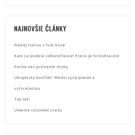
NAJNOVŠIE ČLÁNKY
Nádej tvárou v tvár kríze
Kam sa podela sebareflexia? Prečo je tvrdohlavosť
horšia než priznanie chyby
Ukrajinský konflikt: Medzi vyčerpaním a
vytrvalosťou
Tak leť!
Umenie rozumieť svetu