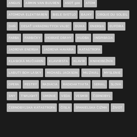
ANGUS
ARMIN VAN BUUREN
ASOT 500
ATÓM
ATÓMOVÁ ELEKTRÁREŇ
BIELE SVETLO
BÁJKY
CIRQUE DU SOLEIL
DAŇ
DESAŤ UKRADNUTÝCH VAJEC
DÚHA
ENERGIA
EUFÓRIA
FARBA
FARBIČKY
HORSKÉ DRÁHY
HUDBA
INŠPIRÁCIA
JADROVÁ ENERGIA
JADROVÁ HAVÁRIA
KATASTROFA
KLASICKÁ MUČIAREŇ
KLAVIRISTA
KLAVÍR
KNIHOBEŽNÍK
LABUTÍ BOH LÁSKY
MICHAEL JACKSON
MUZIKÁL
MYSLENIE
OPERA
PESTRÝ
RADIÁCIA
RÁDIOAKTIVITA
SERIÁL
SLOVÁ
SNY
TWILIGHT
UMENIE
VEDA
VESMÍR
ČERNOBYĽ
ČERNOBYĽSKÁ KATASTROFA
ČÍSLA
ŠPANIELSKA ČIŽMA
ŽIVOT