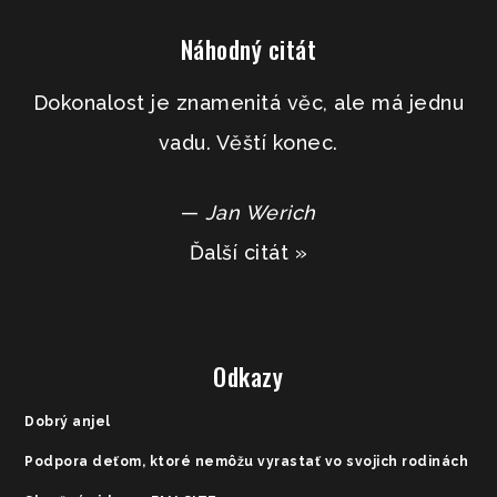
Náhodný citát
Dokonalost je znamenitá věc, ale má jednu
vadu. Věští konec.
—
Jan Werich
Ďalší citát »
Odkazy
Dobrý anjel
Podpora deťom, ktoré nemôžu vyrastať vo svojich rodinách