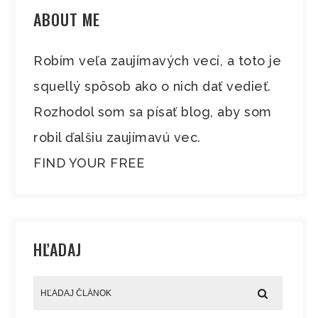
ABOUT ME
Robím veľa zaujímavých vecí, a toto je
squellý spôsob ako o nich dať vedieť.
Rozhodol som sa písať blog, aby som
robil ďalšiu zaujímavú vec.
FIND YOUR FREE
HĽADAJ