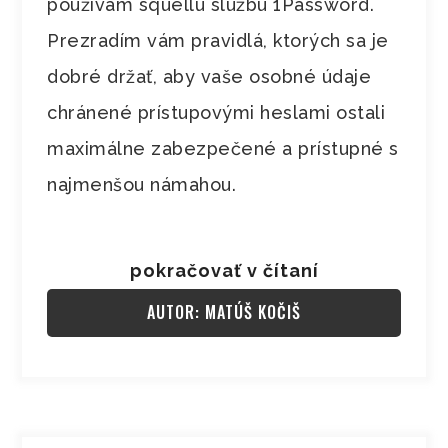
používam squellú službu 1Password.
Prezradím vám pravidlá, ktorých sa je
dobré držať, aby vaše osobné údaje
chránené prístupovými heslami ostali
maximálne zabezpečené a prístupné s
najmenšou námahou.
pokračovať v čítaní
AUTOR: MATÚŠ KOČIŠ