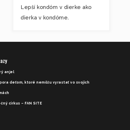
Lepší kondóm v dierke ako
dierka v kondóme.
azy
rý anjel
pora deťom, ktoré nemôžu vyrastať vo svojich
inách
čný cirkus – FAN SITE