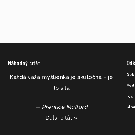
Náhodný citát
Odk
Dob
Každá vaša myšlienka je skutočná – je
Pod
to sila
rod
—
Prentice Mulford
Slne
Ďalší citát »