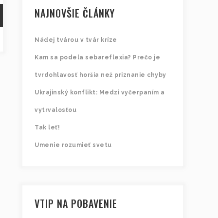
NAJNOVŠIE ČLÁNKY
Nádej tvárou v tvár kríze
Kam sa podela sebareflexia? Prečo je
tvrdohlavosť horšia než priznanie chyby
Ukrajinský konflikt: Medzi vyčerpaním a
vytrvalosťou
Tak leť!
Umenie rozumieť svetu
VTIP NA POBAVENIE