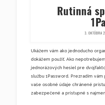
Rutinná sp
1P
3. OKTÓBRA 
Ukážem vám ako jednoducho organi
dokážem použiť. Ako nepotrebujem
jednorázových hesiel pre dvojfakt
službu 1Password. Prezradím vám pr
vaše osobné údaje chránené príst
zabezpečené a prístupné s najme