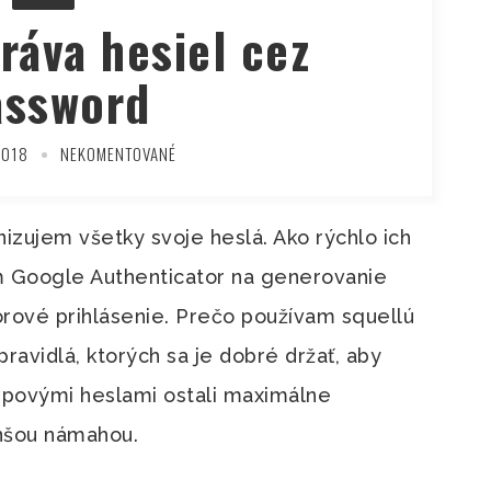
ráva hesiel cez
assword
2018
NEKOMENTOVANÉ
zujem všetky svoje heslá. Ako rýchlo ich
 Google Authenticator na generovanie
orové prihlásenie. Prečo používam squellú
avidlá, ktorých sa je dobré držať, aby
upovými heslami ostali maximálne
nšou námahou.