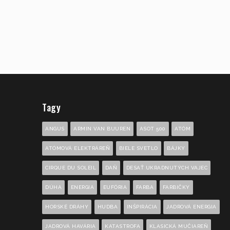
Tagy
ANGUS
ARMIN VAN BUUREN
ASOT 500
ATÓM
ATÓMOVÁ ELEKTRÁREŇ
BIELE SVETLO
BÁJKY
CIRQUE DU SOLEIL
DAŇ
DESAŤ UKRADNUTÝCH VAJEC
DÚHA
ENERGIA
EUFÓRIA
FARBA
FARBIČKY
HORSKÉ DRÁHY
HUDBA
INŠPIRÁCIA
JADROVÁ ENERGIA
JADROVÁ HAVÁRIA
KATASTROFA
KLASICKÁ MUČIAREŇ