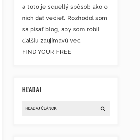
a toto je squellý spôsob ako o
nich dať vedieť. Rozhodol som
sa písať blog, aby som robil
ďalšiu zaujímavú vec.
FIND YOUR FREE
HĽADAJ