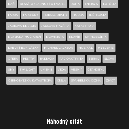
DAŇ
DESAŤ UKRADNUTÝCH VAJEC
DÚHA
ENERGIA
EUFÓRIA
FARBA
FARBIČKY
HORSKÉ DRÁHY
HUDBA
INŠPIRÁCIA
JADROVÁ ENERGIA
JADROVÁ HAVÁRIA
KATASTROFA
KLASICKÁ MUČIAREŇ
KLAVIRISTA
KLAVÍR
KNIHOBEŽNÍK
LABUTÍ BOH LÁSKY
MICHAEL JACKSON
MUZIKÁL
MYSLENIE
OPERA
PESTRÝ
RADIÁCIA
RÁDIOAKTIVITA
SERIÁL
SLOVÁ
SNY
TWILIGHT
UMENIE
VEDA
VESMÍR
ČERNOBYĽ
ČERNOBYĽSKÁ KATASTROFA
ČÍSLA
ŠPANIELSKA ČIŽMA
ŽIVOT
Náhodný citát