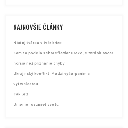
NAJNOVŠIE ČLÁNKY
Nádej tvárou v tvár kríze
Kam sa podela sebareflexia? Prečo je tvrdohlavosť
horšia než priznanie chyby
Ukrajinský konflikt: Medzi vyčerpaním a
vytrvalosťou
Tak leť!
Umenie rozumieť svetu