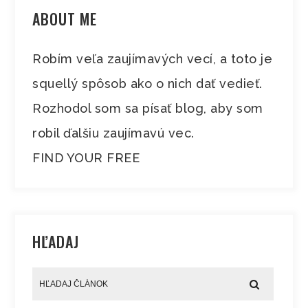
ABOUT ME
Robím veľa zaujímavých vecí, a toto je
squellý spôsob ako o nich dať vedieť.
Rozhodol som sa písať blog, aby som
robil ďalšiu zaujímavú vec.
FIND YOUR FREE
HĽADAJ