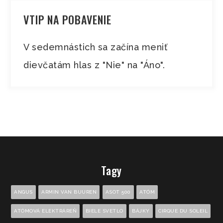
VTIP NA POBAVENIE
V sedemnástich sa začína meniť
dievčatám hlas z "Nie" na "Áno".
Tagy
ANGUS
ARMIN VAN BUUREN
ASOT 500
ATÓM
ATÓMOVÁ ELEKTRÁREŇ
BIELE SVETLO
BÁJKY
CIRQUE DU SOLEIL