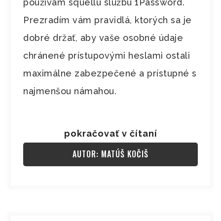
používam squellú službu 1Password.
Prezradím vám pravidlá, ktorých sa je
dobré držať, aby vaše osobné údaje
chránené prístupovými heslami ostali
maximálne zabezpečené a prístupné s
najmenšou námahou.
pokračovať v čítaní
AUTOR: MATÚŠ KOČIŠ