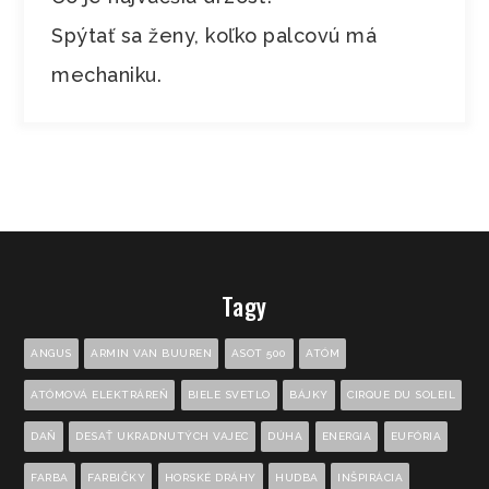
Spýtať sa ženy, koľko palcovú má
mechaniku.
Tagy
ANGUS
ARMIN VAN BUUREN
ASOT 500
ATÓM
ATÓMOVÁ ELEKTRÁREŇ
BIELE SVETLO
BÁJKY
CIRQUE DU SOLEIL
DAŇ
DESAŤ UKRADNUTÝCH VAJEC
DÚHA
ENERGIA
EUFÓRIA
FARBA
FARBIČKY
HORSKÉ DRÁHY
HUDBA
INŠPIRÁCIA