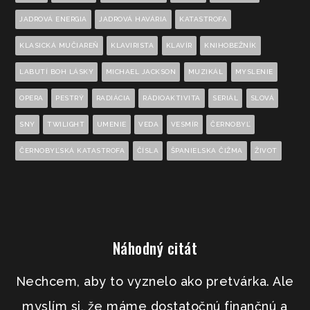
JADROVÁ ENERGIA
JADROVÁ HAVÁRIA
KATASTROFA
KLASICKÁ MUČIAREŇ
KLAVIRISTA
KLAVÍR
KNIHOBEŽNÍK
LABUTÍ BOH LÁSKY
MICHAEL JACKSON
MUZIKÁL
MYSLENIE
OPERA
PESTRÝ
RADIÁCIA
RÁDIOAKTIVITA
SERIÁL
SLOVÁ
SNY
TWILIGHT
UMENIE
VEDA
VESMÍR
ČERNOBYĽ
ČERNOBYĽSKÁ KATASTROFA
ČÍSLA
ŠPANIELSKA ČIŽMA
ŽIVOT
Náhodný citát
Nechcem, aby to vyznelo ako pretvárka. Ale
myslím si, že máme dostatočnú finančnú a