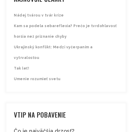
Nádej tvárou v tvár kríze
Kam sa podela sebareflexia? Prečo je tvrdohlavosť
horšia než priznanie chyby
Ukrajinský konflikt: Medzi vyčerpaním a
vytrvalosťou
Tak leť!
Umenie rozumieť svetu
VTIP NA POBAVENIE
Čo je najväčšia drzosť?