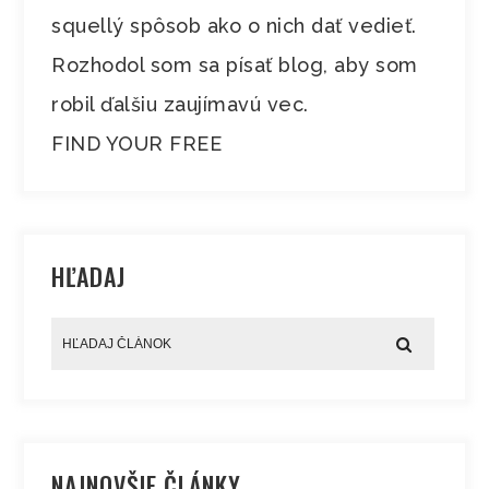
squellý spôsob ako o nich dať vedieť.
Rozhodol som sa písať blog, aby som
robil ďalšiu zaujímavú vec.
FIND YOUR FREE
HĽADAJ
NAJNOVŠIE ČLÁNKY