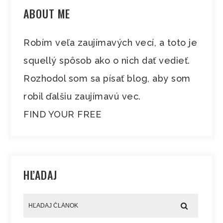
ABOUT ME
Robím veľa zaujímavých vecí, a toto je
squellý spôsob ako o nich dať vedieť.
Rozhodol som sa písať blog, aby som
robil ďalšiu zaujímavú vec.
FIND YOUR FREE
HĽADAJ