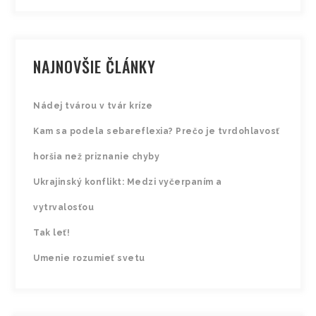
NAJNOVŠIE ČLÁNKY
Nádej tvárou v tvár kríze
Kam sa podela sebareflexia? Prečo je tvrdohlavosť
horšia než priznanie chyby
Ukrajinský konflikt: Medzi vyčerpaním a
vytrvalosťou
Tak leť!
Umenie rozumieť svetu