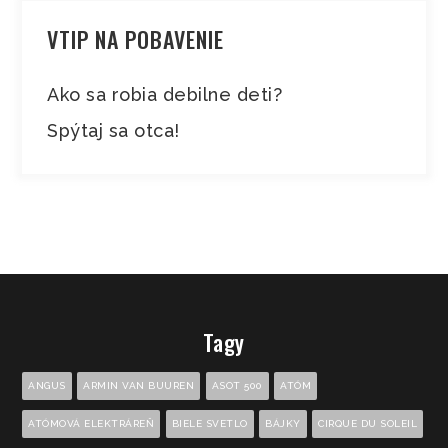
VTIP NA POBAVENIE
Ako sa robia debilne deti?
Spýtaj sa otca!
Tagy
ANGUS
ARMIN VAN BUUREN
ASOT 500
ATÓM
ATÓMOVÁ ELEKTRÁREŇ
BIELE SVETLO
BÁJKY
CIRQUE DU SOLEIL