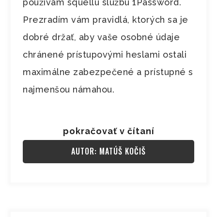
používam squellú službu 1Password.
Prezradím vám pravidlá, ktorých sa je
dobré držať, aby vaše osobné údaje
chránené prístupovými heslami ostali
maximálne zabezpečené a prístupné s
najmenšou námahou.
pokračovať v čítaní
AUTOR: MATÚŠ KOČIŠ