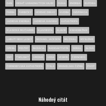
DAŇ
DESAŤ UKRADNUTÝCH VAJEC
DÚHA
ENERGIA
EUFÓRIA
FARBA
FARBIČKY
HORSKÉ DRÁHY
HUDBA
INŠPIRÁCIA
JADROVÁ ENERGIA
JADROVÁ HAVÁRIA
KATASTROFA
KLASICKÁ MUČIAREŇ
KLAVIRISTA
KLAVÍR
KNIHOBEŽNÍK
LABUTÍ BOH LÁSKY
MICHAEL JACKSON
MUZIKÁL
MYSLENIE
OPERA
PESTRÝ
RADIÁCIA
RÁDIOAKTIVITA
SERIÁL
SLOVÁ
SNY
TWILIGHT
UMENIE
VEDA
VESMÍR
ČERNOBYĽ
ČERNOBYĽSKÁ KATASTROFA
ČÍSLA
ŠPANIELSKA ČIŽMA
ŽIVOT
Náhodný citát