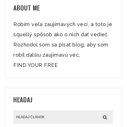
ABOUT ME
Robím veľa zaujímavých vecí, a toto je
squellý spôsob ako o nich dať vedieť.
Rozhodol som sa písať blog, aby som
robil ďalšiu zaujímavú vec.
FIND YOUR FREE
HĽADAJ