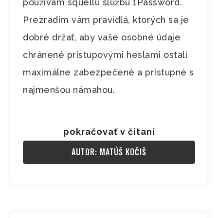
používam squellú službu 1Password.
Prezradím vám pravidlá, ktorých sa je
dobré držať, aby vaše osobné údaje
chránené prístupovými heslami ostali
maximálne zabezpečené a prístupné s
najmenšou námahou.
pokračovať v čítaní
AUTOR: MATÚŠ KOČIŠ