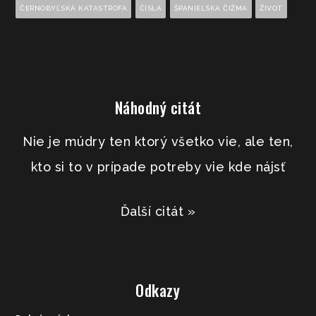
ČERNOBYĽSKÁ KATASTROFA
ČÍSLA
ŠPANIELSKA ČIŽMA
ŽIVOT
Náhodný citát
Nie je múdry ten ktorý všetko vie, ale ten,
kto si to v prípade potreby vie kde nájsť
Ďalší citát »
Odkazy