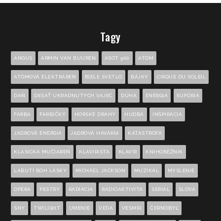
Tagy
ANGUS
ARMIN VAN BUUREN
ASOT 500
ATÓM
ATÓMOVÁ ELEKTRÁREŇ
BIELE SVETLO
BÁJKY
CIRQUE DU SOLEIL
DAŇ
DESAŤ UKRADNUTÝCH VAJEC
DÚHA
ENERGIA
EUFÓRIA
FARBA
FARBIČKY
HORSKÉ DRÁHY
HUDBA
INŠPIRÁCIA
JADROVÁ ENERGIA
JADROVÁ HAVÁRIA
KATASTROFA
KLASICKÁ MUČIAREŇ
KLAVIRISTA
KLAVÍR
KNIHOBEŽNÍK
LABUTÍ BOH LÁSKY
MICHAEL JACKSON
MUZIKÁL
MYSLENIE
OPERA
PESTRÝ
RADIÁCIA
RÁDIOAKTIVITA
SERIÁL
SLOVÁ
SNY
TWILIGHT
UMENIE
VEDA
VESMÍR
ČERNOBYĽ