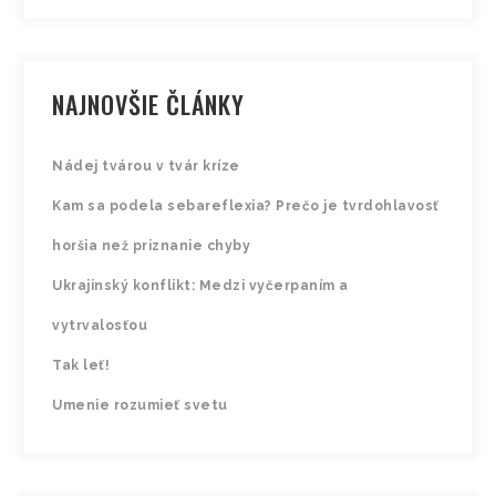
NAJNOVŠIE ČLÁNKY
Nádej tvárou v tvár kríze
Kam sa podela sebareflexia? Prečo je tvrdohlavosť
horšia než priznanie chyby
Ukrajinský konflikt: Medzi vyčerpaním a
vytrvalosťou
Tak leť!
Umenie rozumieť svetu