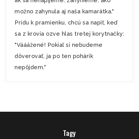
ak sa nenapijeme, zahynieme, ako
možno zahynula aj naša kamarátka."
Prídu k pramienku, chcú sa napiť, keď
sa z krovia ozve hlas tretej korytnačky:
"Vááážené! Pokiaľ si nebudeme
dôverovať, ja po ten pohárik
nepôjdem."
Tagy