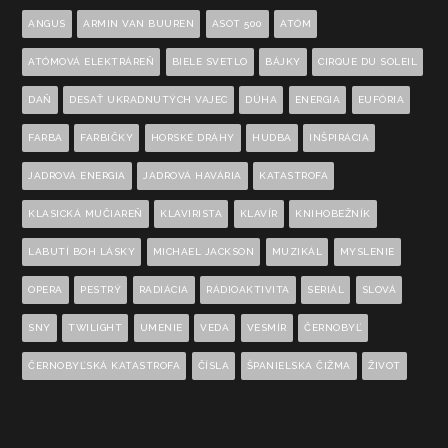
ANGUS
ARMIN VAN BUUREN
ASOT 500
ATÓM
ATÓMOVÁ ELEKTRÁREŇ
BIELE SVETLO
BÁJKY
CIRQUE DU SOLEIL
DAŇ
DESAŤ UKRADNUTÝCH VAJEC
DÚHA
ENERGIA
EUFÓRIA
FARBA
FARBIČKY
HORSKÉ DRÁHY
HUDBA
INŠPIRÁCIA
JADROVÁ ENERGIA
JADROVÁ HAVÁRIA
KATASTROFA
KLASICKÁ MUČIAREŇ
KLAVIRISTA
KLAVÍR
KNIHOBEŽNÍK
LABUTÍ BOH LÁSKY
MICHAEL JACKSON
MUZIKÁL
MYSLENIE
OPERA
PESTRÝ
RADIÁCIA
RÁDIOAKTIVITA
SERIÁL
SLOVÁ
SNY
TWILIGHT
UMENIE
VEDA
VESMÍR
ČERNOBYĽ
ČERNOBYĽSKÁ KATASTROFA
ČÍSLA
ŠPANIELSKA ČIŽMA
ŽIVOT