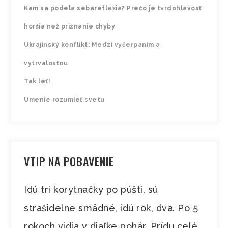
Kam sa podela sebareflexia? Prečo je tvrdohlavosť
horšia než priznanie chyby
Ukrajinský konflikt: Medzi vyčerpaním a
vytrvalosťou
Tak leť!
Umenie rozumieť svetu
VTIP NA POBAVENIE
Idú tri korytnačky po púšti, sú
strašidelne smädné, idú rok, dva. Po 5
rokoch vidia v diaľke pohár. Prídu celé