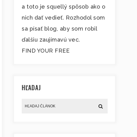
a toto je squellý spôsob ako o
nich dať vedieť. Rozhodol som
sa písať blog, aby som robil
ďalšiu zaujímavú vec.
FIND YOUR FREE
HĽADAJ