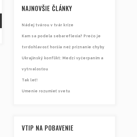
NAJNOVŠIE ČLÁNKY
Nádej tvárou v tvár kríze
Kam sa podela sebareflexia? Prečo je
tvrdohlavosť horšia než priznanie chyby
Ukrajinský konflikt: Medzi vyčerpaním a
vytrvalosťou
Tak leť!
Umenie rozumieť svetu
VTIP NA POBAVENIE