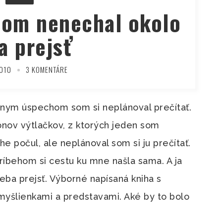
som nenechal okolo
a prejsť
2010
3 KOMENTÁRE
lnym úspechom som si neplánoval prečítať.
ónov výtlačkov, z ktorých jeden som
e počul, ale neplánoval som si ju prečítať.
ríbehom si cestu ku mne našla sama. A ja
eba prejsť. Výborné napísaná kniha s
myšlienkami a predstavami. Aké by to bolo