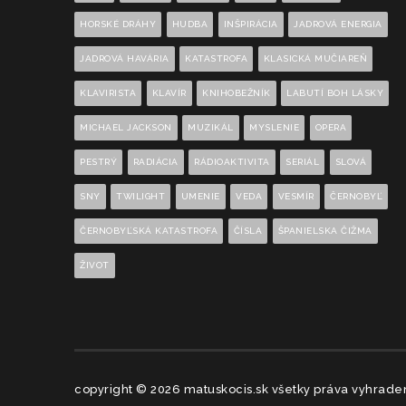
HORSKÉ DRÁHY
HUDBA
INŠPIRÁCIA
JADROVÁ ENERGIA
JADROVÁ HAVÁRIA
KATASTROFA
KLASICKÁ MUČIAREŇ
KLAVIRISTA
KLAVÍR
KNIHOBEŽNÍK
LABUTÍ BOH LÁSKY
MICHAEL JACKSON
MUZIKÁL
MYSLENIE
OPERA
PESTRÝ
RADIÁCIA
RÁDIOAKTIVITA
SERIÁL
SLOVÁ
SNY
TWILIGHT
UMENIE
VEDA
VESMÍR
ČERNOBYĽ
ČERNOBYĽSKÁ KATASTROFA
ČÍSLA
ŠPANIELSKA ČIŽMA
ŽIVOT
copyright © 2026 matuskocis.sk všetky práva vyhradené