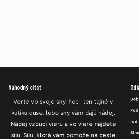
Náhodný citát
Odk
Dob
Verte vo svoje sny, hoc i len tajné v
Pod
kútiku duše, lebo sny vám dajú nádej.
rod
Nádej vzbudí vieru a vo viere nájdete
Slne
silu. Silu, ktorá vám pomôže na ceste