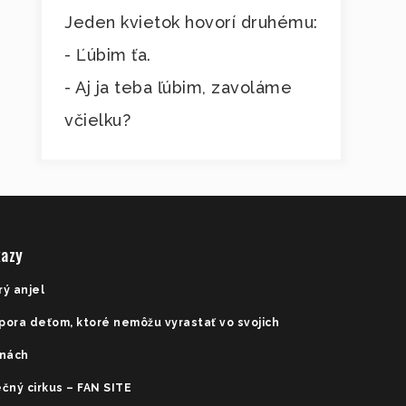
Jeden kvietok hovorí druhému:
- Ľúbim ťa.
- Aj ja teba ľúbim, zavoláme
včielku?
azy
rý anjel
pora deťom, ktoré nemôžu vyrastať vo svojich
inách
čný cirkus – FAN SITE