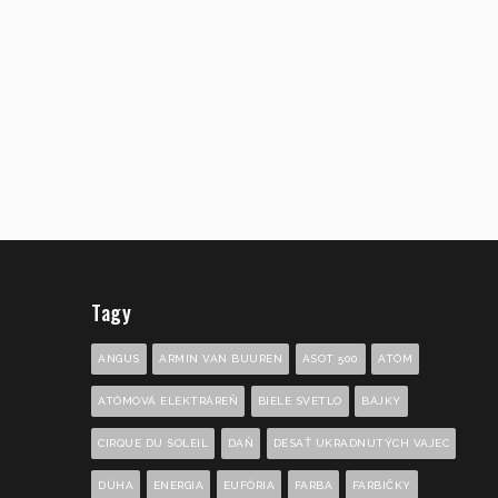
Tagy
ANGUS
ARMIN VAN BUUREN
ASOT 500
ATÓM
ATÓMOVÁ ELEKTRÁREŇ
BIELE SVETLO
BÁJKY
CIRQUE DU SOLEIL
DAŇ
DESAŤ UKRADNUTÝCH VAJEC
DÚHA
ENERGIA
EUFÓRIA
FARBA
FARBIČKY