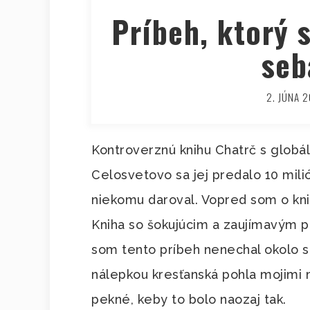
Príbeh, ktorý 
seb
2. JÚNA 
Kontroverznú knihu Chatrč s globá
Celosvetovo sa jej predalo 10 mili
niekomu daroval. Vopred som o knih
Kniha so šokujúcim a zaujímavým p
som tento príbeh nenechal okolo s
nálepkou kresťanská pohla mojimi 
pekné, keby to bolo naozaj tak.