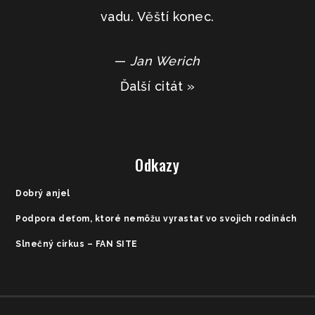
vadu. Věští konec.
—
Jan Werich
Ďalší citát »
Odkazy
Dobrý anjel
Podpora deťom, ktoré nemôžu vyrastať vo svojich rodinách
Slnečný cirkus – FAN SITE