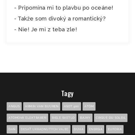
- Pripomína mi to plavbu po oceáne!
- Takže som divoký a romantický?
- Nie! Je mi z teba zle!
Tagy
ANGUS
ARMIN VAN BUUREN
ASOT 500
ATÓM
ATÓMOVÁ ELEKTRÁREŇ
BIELE SVETLO
BÁJKY
CIRQUE DU SOLEIL
DAŇ
DESAŤ UKRADNUTÝCH VAJEC
DÚHA
ENERGIA
EUFÓRIA