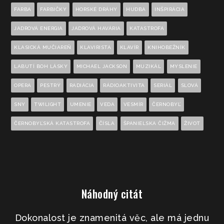
FARBA
FARBIČKY
HORSKÉ DRÁHY
HUDBA
INŠPIRÁCIA
JADROVÁ ENERGIA
JADROVÁ HAVÁRIA
KATASTROFA
KLASICKÁ MUČIAREŇ
KLAVIRISTA
KLAVÍR
KNIHOBEŽNÍK
LABUTÍ BOH LÁSKY
MICHAEL JACKSON
MUZIKÁL
MYSLENIE
OPERA
PESTRÝ
RADIÁCIA
RÁDIOAKTIVITA
SERIÁL
SLOVÁ
SNY
TWILIGHT
UMENIE
VEDA
VESMÍR
ČERNOBYĽ
ČERNOBYĽSKÁ KATASTROFA
ČÍSLA
ŠPANIELSKA ČIŽMA
ŽIVOT
Náhodný citát
Dokonalost je znamenitá věc, ale má jednu