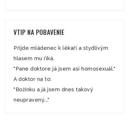
VTIP NA POBAVENIE
Příjde mládenec k lékaři a stydlivým
hlasem mu říká.
"Pane doktore já jsem asi homosexuál."
A doktor na to:
"Božínku a já jsem dnes takový
neupravený..."