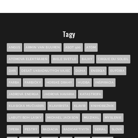
Tagy
ANGUS
ARMIN VAN BUUREN
ASOT 500
ATÓM
ATÓMOVÁ ELEKTRÁREŇ
BIELE SVETLO
BÁJKY
CIRQUE DU SOLEIL
DAŇ
DESAŤ UKRADNUTÝCH VAJEC
DÚHA
ENERGIA
EUFÓRIA
FARBA
FARBIČKY
HORSKÉ DRÁHY
HUDBA
INŠPIRÁCIA
JADROVÁ ENERGIA
JADROVÁ HAVÁRIA
KATASTROFA
KLASICKÁ MUČIAREŇ
KLAVIRISTA
KLAVÍR
KNIHOBEŽNÍK
LABUTÍ BOH LÁSKY
MICHAEL JACKSON
MUZIKÁL
MYSLENIE
OPERA
PESTRÝ
RADIÁCIA
RÁDIOAKTIVITA
SERIÁL
SLOVÁ