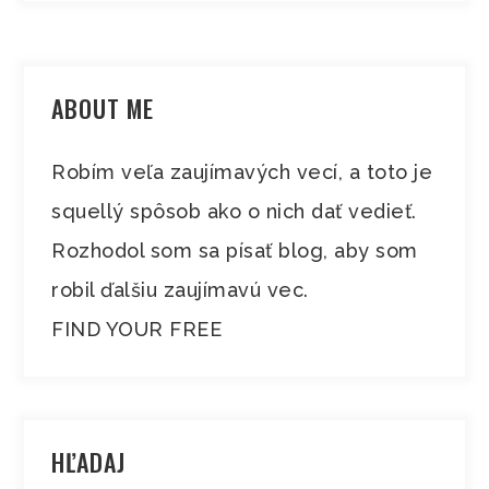
ABOUT ME
Robím veľa zaujímavých vecí, a toto je
squellý spôsob ako o nich dať vedieť.
Rozhodol som sa písať blog, aby som
robil ďalšiu zaujímavú vec.
FIND YOUR FREE
HĽADAJ