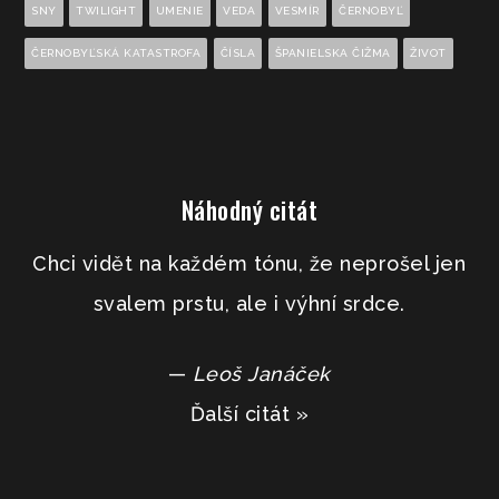
SNY
TWILIGHT
UMENIE
VEDA
VESMÍR
ČERNOBYĽ
ČERNOBYĽSKÁ KATASTROFA
ČÍSLA
ŠPANIELSKA ČIŽMA
ŽIVOT
Náhodný citát
Chci vidět na každém tónu, že neprošel jen
svalem prstu, ale i výhní srdce.
—
Leoš Janáček
Ďalší citát »