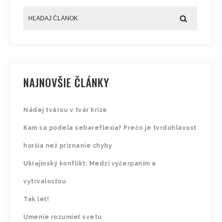
NAJNOVŠIE ČLÁNKY
Nádej tvárou v tvár kríze
Kam sa podela sebareflexia? Prečo je tvrdohlavosť
horšia než priznanie chyby
Ukrajinský konflikt: Medzi vyčerpaním a
vytrvalosťou
Tak leť!
Umenie rozumieť svetu