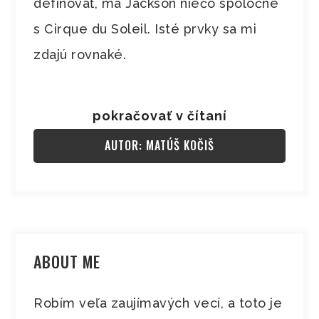
definovať, má Jackson niečo spoločné
s Cirque du Soleil. Isté prvky sa mi
zdajú rovnaké.
pokračovať v čítaní
AUTOR: MATÚŠ KOČIŠ
ABOUT ME
Robím veľa zaujímavých vecí, a toto je