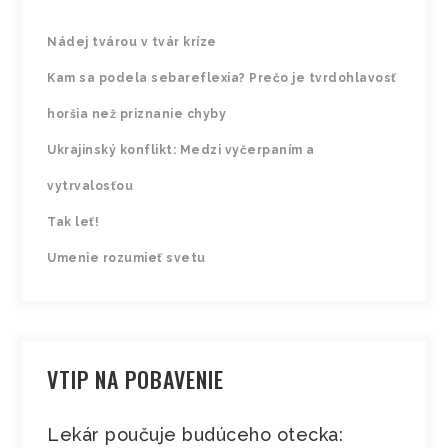
Nádej tvárou v tvár kríze
Kam sa podela sebareflexia? Prečo je tvrdohlavosť
horšia než priznanie chyby
Ukrajinský konflikt: Medzi vyčerpaním a
vytrvalosťou
Tak leť!
Umenie rozumieť svetu
VTIP NA POBAVENIE
Lekár poučuje budúceho otecka: