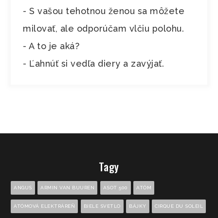
- S vašou tehotnou ženou sa môžete
milovať, ale odporúčam vlčiu polohu.
- A to je aká?
- Ľahnúť si vedľa diery a zavýjať.
Tagy
ANGUS
ARMIN VAN BUUREN
ASOT 500
ATÓM
ATÓMOVÁ ELEKTRÁREŇ
BIELE SVETLO
BÁJKY
CIRQUE DU SOLEIL