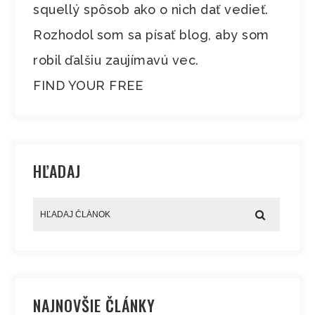
squellý spôsob ako o nich dať vedieť.
Rozhodol som sa písať blog, aby som
robil ďalšiu zaujímavú vec.
FIND YOUR FREE
HĽADAJ
NAJNOVŠIE ČLÁNKY