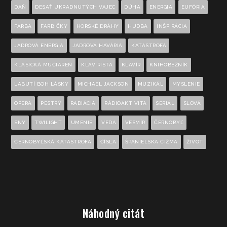
DAŇ
DESAŤ UKRADNUTÝCH VAJEC
DÚHA
ENERGIA
EUFÓRIA
FARBA
FARBIČKY
HORSKÉ DRÁHY
HUDBA
INŠPIRÁCIA
JADROVÁ ENERGIA
JADROVÁ HAVÁRIA
KATASTROFA
KLASICKÁ MUČIAREŇ
KLAVIRISTA
KLAVÍR
KNIHOBEŽNÍK
LABUTÍ BOH LÁSKY
MICHAEL JACKSON
MUZIKÁL
MYSLENIE
OPERA
PESTRÝ
RADIÁCIA
RÁDIOAKTIVITA
SERIÁL
SLOVÁ
SNY
TWILIGHT
UMENIE
VEDA
VESMÍR
ČERNOBYĽ
ČERNOBYĽSKÁ KATASTROFA
ČÍSLA
ŠPANIELSKA ČIŽMA
ŽIVOT
Náhodný citát