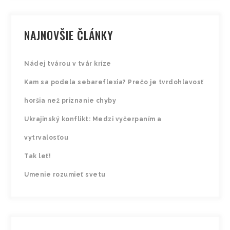
NAJNOVŠIE ČLÁNKY
Nádej tvárou v tvár kríze
Kam sa podela sebareflexia? Prečo je tvrdohlavosť
horšia než priznanie chyby
Ukrajinský konflikt: Medzi vyčerpaním a
vytrvalosťou
Tak leť!
Umenie rozumieť svetu