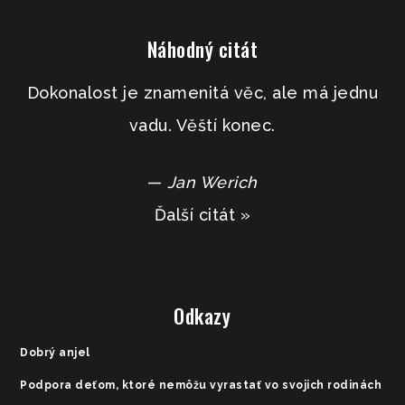
Náhodný citát
Dokonalost je znamenitá věc, ale má jednu
vadu. Věští konec.
—
Jan Werich
Ďalší citát »
Odkazy
Dobrý anjel
Podpora deťom, ktoré nemôžu vyrastať vo svojich rodinách