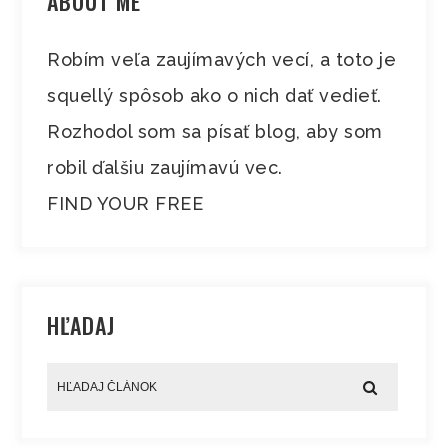
ABOUT ME
Robím veľa zaujímavých vecí, a toto je
squellý spôsob ako o nich dať vedieť.
Rozhodol som sa písať blog, aby som
robil ďalšiu zaujímavú vec.
FIND YOUR FREE
HĽADAJ