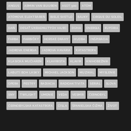
ANGUS
ARMIN VAN BUUREN
ASOT 500
ATÓM
ATÓMOVÁ ELEKTRÁREŇ
BIELE SVETLO
BÁJKY
CIRQUE DU SOLEIL
DAŇ
DESAŤ UKRADNUTÝCH VAJEC
DÚHA
ENERGIA
EUFÓRIA
FARBA
FARBIČKY
HORSKÉ DRÁHY
HUDBA
INŠPIRÁCIA
JADROVÁ ENERGIA
JADROVÁ HAVÁRIA
KATASTROFA
KLASICKÁ MUČIAREŇ
KLAVIRISTA
KLAVÍR
KNIHOBEŽNÍK
LABUTÍ BOH LÁSKY
MICHAEL JACKSON
MUZIKÁL
MYSLENIE
OPERA
PESTRÝ
RADIÁCIA
RÁDIOAKTIVITA
SERIÁL
SLOVÁ
SNY
TWILIGHT
UMENIE
VEDA
VESMÍR
ČERNOBYĽ
ČERNOBYĽSKÁ KATASTROFA
ČÍSLA
ŠPANIELSKA ČIŽMA
ŽIVOT