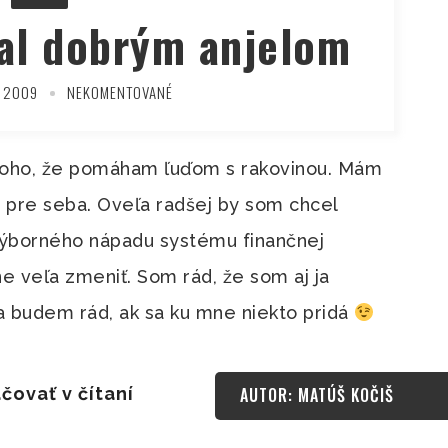
al dobrým anjelom
 2009
NEKOMENTOVANÉ
toho, že pomáham ľuďom s rakovinou. Mám
c pre seba. Oveľa radšej by som chcel
 výborného nápadu systému finančnej
e veľa zmeniť. Som rád, že som aj ja
a budem rád, ak sa ku mne niekto pridá
čovať v čítaní
AUTOR: MATÚŠ KOČIŠ