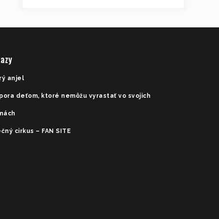
azy
rý anjel
pora deťom, ktoré nemôžu vyrastať vo svojich
inách
čný cirkus – FAN SITE