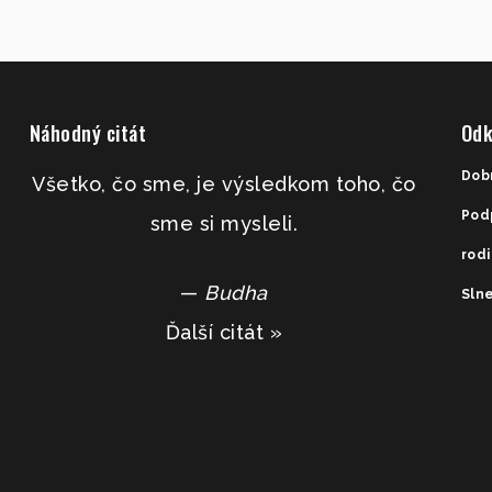
Náhodný citát
Odk
Dob
Všetko, čo sme, je výsledkom toho, čo
Pod
sme si mysleli.
rod
—
Budha
Slne
Ďalší citát »