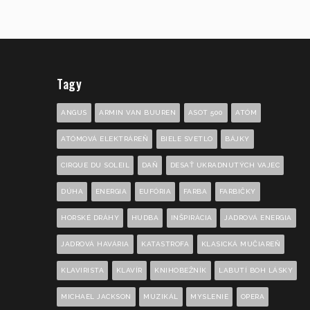
Tagy
ANGUS
ARMIN VAN BUUREN
ASOT 500
ATÓM
ATÓMOVÁ ELEKTRÁREŇ
BIELE SVETLO
BÁJKY
CIRQUE DU SOLEIL
DAŇ
DESAŤ UKRADNUTÝCH VAJEC
DÚHA
ENERGIA
EUFÓRIA
FARBA
FARBIČKY
HORSKÉ DRÁHY
HUDBA
INŠPIRÁCIA
JADROVÁ ENERGIA
JADROVÁ HAVÁRIA
KATASTROFA
KLASICKÁ MUČIAREŇ
KLAVIRISTA
KLAVÍR
KNIHOBEŽNÍK
LABUTÍ BOH LÁSKY
MICHAEL JACKSON
MUZIKÁL
MYSLENIE
OPERA