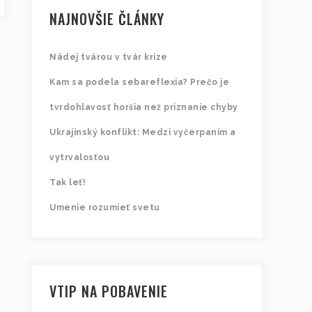
NAJNOVŠIE ČLÁNKY
Nádej tvárou v tvár kríze
Kam sa podela sebareflexia? Prečo je
tvrdohlavosť horšia než priznanie chyby
Ukrajinský konflikt: Medzi vyčerpaním a
vytrvalosťou
Tak leť!
Umenie rozumieť svetu
VTIP NA POBAVENIE