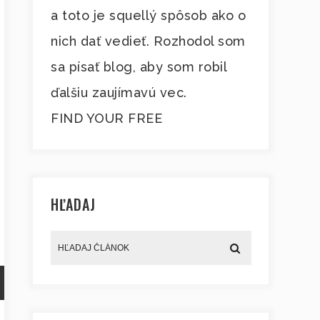
a toto je squellý spôsob ako o
nich dať vedieť. Rozhodol som
sa písať blog, aby som robil
ďalšiu zaujímavú vec.
FIND YOUR FREE
HĽADAJ