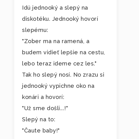
Idú jednooký a slepý na
diskotéku. Jednooký hovorí
slepému:
"Zober ma na ramená, a
budem vidieť lepšie na cestu,
lebo teraz ideme cez les."
Tak ho slepý nosí. No zrazu si
jednooký vypichne oko na
konári a hovorí:
"Už sme došli...!"
Slepý na to:
"Čaute baby!"