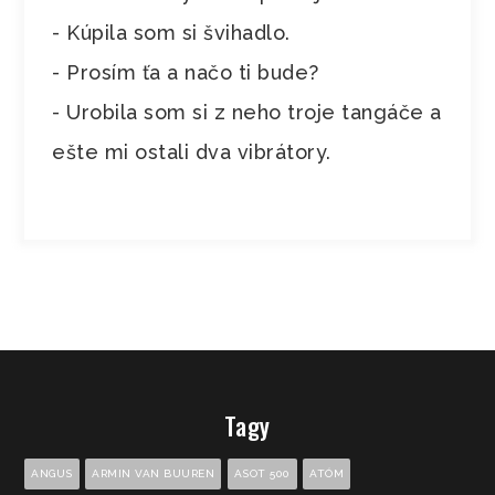
- Kúpila som si švihadlo.
- Prosím ťa a načo ti bude?
- Urobila som si z neho troje tangáče a
ešte mi ostali dva vibrátory.
Tagy
ANGUS
ARMIN VAN BUUREN
ASOT 500
ATÓM