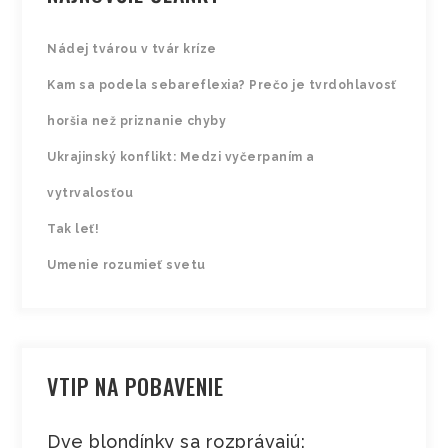
Nádej tvárou v tvár kríze
Kam sa podela sebareflexia? Prečo je tvrdohlavosť
horšia než priznanie chyby
Ukrajinský konflikt: Medzi vyčerpaním a
vytrvalosťou
Tak leť!
Umenie rozumieť svetu
VTIP NA POBAVENIE
Dve blondínky sa rozprávajú: