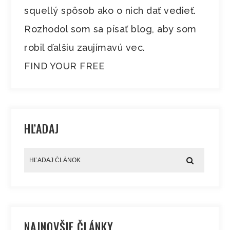
squellý spôsob ako o nich dať vedieť.
Rozhodol som sa písať blog, aby som
robil ďalšiu zaujímavú vec.
FIND YOUR FREE
HĽADAJ
NAJNOVŠIE ČLÁNKY