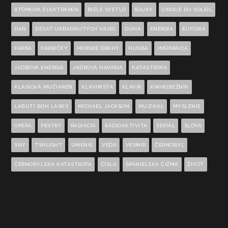
ATÓMOVÁ ELEKTRÁREŇ
BIELE SVETLO
BÁJKY
CIRQUE DU SOLEIL
DAŇ
DESAŤ UKRADNUTÝCH VAJEC
DÚHA
ENERGIA
EUFÓRIA
FARBA
FARBIČKY
HORSKÉ DRÁHY
HUDBA
INŠPIRÁCIA
JADROVÁ ENERGIA
JADROVÁ HAVÁRIA
KATASTROFA
KLASICKÁ MUČIAREŇ
KLAVIRISTA
KLAVÍR
KNIHOBEŽNÍK
LABUTÍ BOH LÁSKY
MICHAEL JACKSON
MUZIKÁL
MYSLENIE
OPERA
PESTRÝ
RADIÁCIA
RÁDIOAKTIVITA
SERIÁL
SLOVÁ
SNY
TWILIGHT
UMENIE
VEDA
VESMÍR
ČERNOBYĽ
ČERNOBYĽSKÁ KATASTROFA
ČÍSLA
ŠPANIELSKA ČIŽMA
ŽIVOT