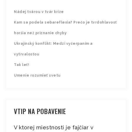
Nádej tvárou v tvár kríze
Kam sa podela sebareflexia? Prečo je tvrdohlavosť
horšia než priznanie chyby
Ukrajinský konflikt: Medzi vyčerpaním a
vytrvalosťou
Tak leť!
Umenie rozumieť svetu
VTIP NA POBAVENIE
V ktorej miestnosti je fajčiar v