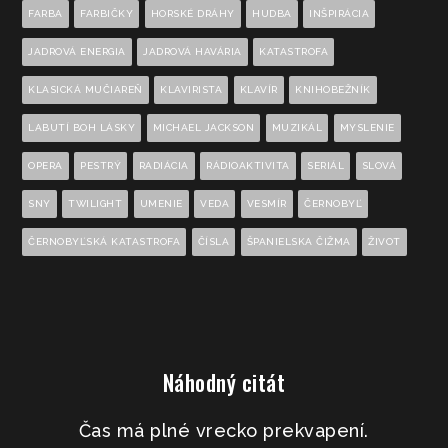
FARBA
FARBIČKY
HORSKÉ DRÁHY
HUDBA
INŠPIRÁCIA
JADROVÁ ENERGIA
JADROVÁ HAVÁRIA
KATASTROFA
KLASICKÁ MUČIAREŇ
KLAVIRISTA
KLAVÍR
KNIHOBEŽNÍK
LABUTÍ BOH LÁSKY
MICHAEL JACKSON
MUZIKÁL
MYSLENIE
OPERA
PESTRÝ
RADIÁCIA
RÁDIOAKTIVITA
SERIÁL
SLOVÁ
SNY
TWILIGHT
UMENIE
VEDA
VESMÍR
ČERNOBYĽ
ČERNOBYĽSKÁ KATASTROFA
ČÍSLA
ŠPANIELSKA ČIŽMA
ŽIVOT
Náhodný citát
Čas má plné vrecko prekvapení.