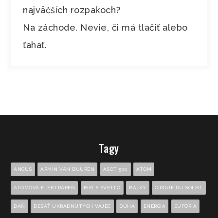
najväčších rozpakoch?
Na záchode. Nevie, či má tlačiť alebo
ťahať.
Tagy
ANGUS
ARMIN VAN BUUREN
ASOT 500
ATÓM
ATÓMOVÁ ELEKTRÁREŇ
BIELE SVETLO
BÁJKY
CIRQUE DU SOLEIL
DAŇ
DESAŤ UKRADNUTÝCH VAJEC
DÚHA
ENERGIA
EUFÓRIA