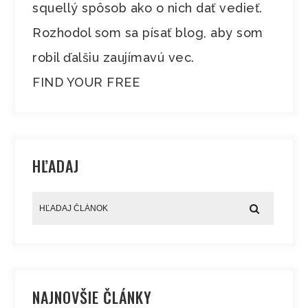
squellý spôsob ako o nich dať vedieť.
Rozhodol som sa písať blog, aby som
robil ďalšiu zaujímavú vec.
FIND YOUR FREE
HĽADAJ
NAJNOVŠIE ČLÁNKY