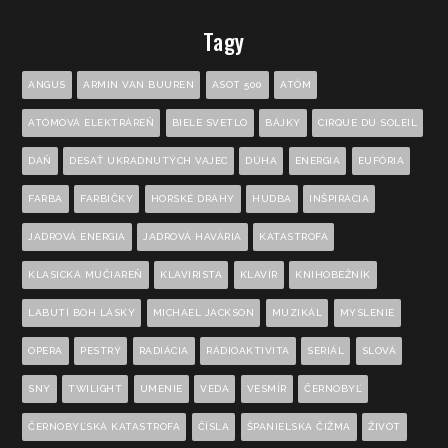
Tagy
ANGUS
ARMIN VAN BUUREN
ASOT 500
ATÓM
ATÓMOVÁ ELEKTRÁREŇ
BIELE SVETLO
BÁJKY
CIRQUE DU SOLEIL
DAŇ
DESAŤ UKRADNUTÝCH VAJEC
DÚHA
ENERGIA
EUFÓRIA
FARBA
FARBIČKY
HORSKÉ DRÁHY
HUDBA
INŠPIRÁCIA
JADROVÁ ENERGIA
JADROVÁ HAVÁRIA
KATASTROFA
KLASICKÁ MUČIAREŇ
KLAVIRISTA
KLAVÍR
KNIHOBEŽNÍK
LABUTÍ BOH LÁSKY
MICHAEL JACKSON
MUZIKÁL
MYSLENIE
OPERA
PESTRÝ
RADIÁCIA
RÁDIOAKTIVITA
SERIÁL
SLOVÁ
SNY
TWILIGHT
UMENIE
VEDA
VESMÍR
ČERNOBYĽ
ČERNOBYĽSKÁ KATASTROFA
ČÍSLA
ŠPANIELSKA ČIŽMA
ŽIVOT