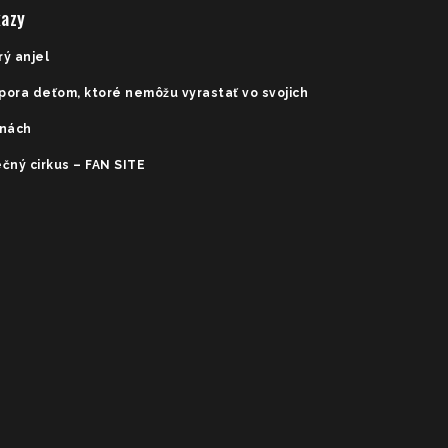
azy
rý anjel
pora deťom, ktoré nemôžu vyrastať vo svojich
inách
čný cirkus – FAN SITE