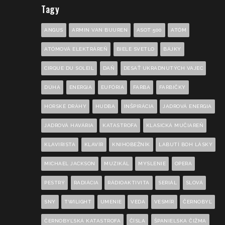
Tagy
ANGUS
ARMIN VAN BUUREN
ASOT 500
ATÓM
ATÓMOVÁ ELEKTRÁREŇ
BIELE SVETLO
BÁJKY
CIRQUE DU SOLEIL
DAŇ
DESAŤ UKRADNUTÝCH VAJEC
DÚHA
ENERGIA
EUFÓRIA
FARBA
FARBIČKY
HORSKÉ DRÁHY
HUDBA
INŠPIRÁCIA
JADROVÁ ENERGIA
JADROVÁ HAVÁRIA
KATASTROFA
KLASICKÁ MUČIAREŇ
KLAVIRISTA
KLAVÍR
KNIHOBEŽNÍK
LABUTÍ BOH LÁSKY
MICHAEL JACKSON
MUZIKÁL
MYSLENIE
OPERA
PESTRÝ
RADIÁCIA
RÁDIOAKTIVITA
SERIÁL
SLOVÁ
SNY
TWILIGHT
UMENIE
VEDA
VESMÍR
ČERNOBYĽ
ČERNOBYĽSKÁ KATASTROFA
ČÍSLA
ŠPANIELSKA ČIŽMA