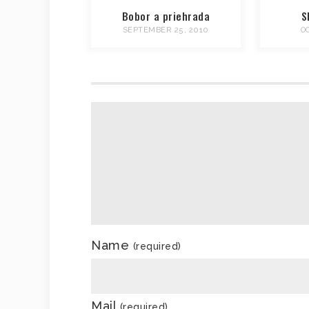
Bobor a priehrada
S
SEPTEMBER 25, 2010
O
Name
(required)
Mail
(required)