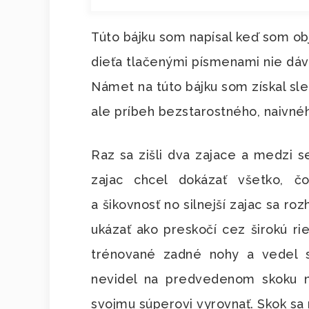
Túto bájku som napísal keď som obj
dieťa tlačenými písmenami nie dávn
Námet na túto bájku som získal sle
ale príbeh bezstarostného, naivnéh
Raz sa zišli dva zajace a medzi s
zajac chcel dokázať všetko, č
a šikovnosť no silnejší zajac sa roz
ukázať ako preskočí cez širokú ri
trénované zadné nohy a vedel sa
nevidel na predvedenom skoku n
svojmu súperovi vyrovnať. Skok sa 