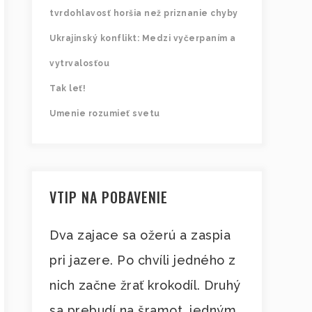
tvrdohlavosť horšia než priznanie chyby
Ukrajinský konflikt: Medzi vyčerpaním a
vytrvalosťou
Tak leť!
Umenie rozumieť svetu
VTIP NA POBAVENIE
Dva zajace sa ožerú a zaspia
pri jazere. Po chvíli jedného z
nich začne žrať krokodíl. Druhý
sa prebudí na šramot, jedným