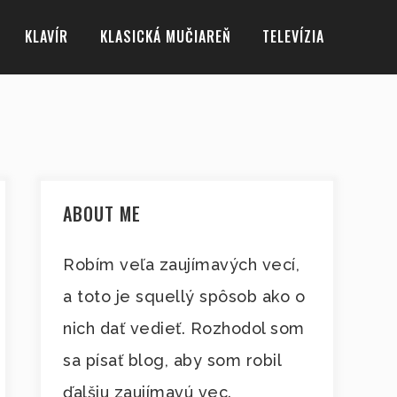
KLAVÍR
KLASICKÁ MUČIAREŇ
TELEVÍZIA
ABOUT ME
Robím veľa zaujímavých vecí,
a toto je squellý spôsob ako o
nich dať vedieť. Rozhodol som
sa písať blog, aby som robil
ďalšiu zaujímavú vec.