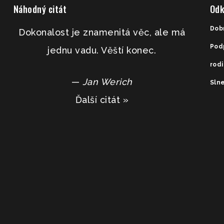
Náhodný citát
Odk
Dob
Dokonalost je znamenitá věc, ale má
Pod
jednu vadu. Věští konec.
rod
—
Jan Werich
Slne
Ďalší citát »