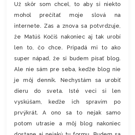
Už skôr som chcel, to aby si niekto
mohol prečítať moje slová na
internete. Zas a znova sa potvrdzuje,
že Matúš Kočiš nakoniec aj tak urobí
len to, čo chce. Pripadá mi to ako
super nápad, že si budem písať blog.
Ale nie sám pre seba, keďže blog nie
je môj denník. Nechystám sa urobiť
dieru do sveta. Isté veci si len
vyskúšam, keďže ich spravím po
prvýkrát. A ono sa to nejak samo
potom utrasie a môj blog nakoniec
dostane aj nejakú tu formu. Budem sa