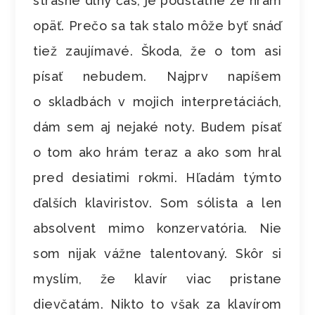
strašne dlhý čas, je podstatné že hrám
opäť. Prečo sa tak stalo môže byť snáď
tiež zaujímavé. Škoda, že o tom asi
písať nebudem. Najprv napíšem
o skladbách v mojich interpretáciách,
dám sem aj nejaké noty. Budem písať
o tom ako hrám teraz a ako som hral
pred desiatimi rokmi. Hľadám týmto
ďalších klaviristov. Som sólista a len
absolvent mimo konzervatória. Nie
som nijak vážne talentovaný. Skôr si
myslím, že klavír viac pristane
dievčatám. Nikto to však za klavírom