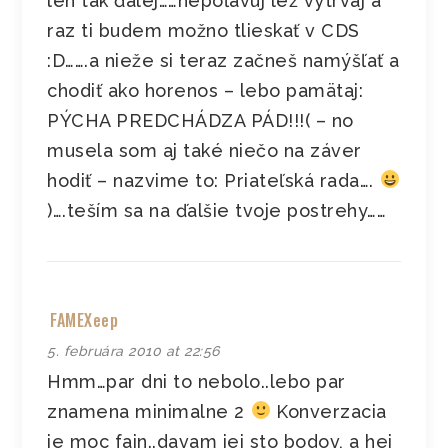
len tak ďalej……nepoľavuj lež vytrvaj a
raz ti budem možno tlieskať v CDS
:D…….a nieže si teraz začneš namýšľať a
chodiť ako horenos – lebo pamätaj:
PÝCHA PREDCHÁDZA PÁD!!!( – no
musela som aj také niečo na záver
hodiť – nazvime to: Priateľská rada….
)….teším sa na ďalšie tvoje postrehy……
FAMEXeep
5. februára 2010 at 22:56
Hmm…par dni to nebolo..lebo par
znamena minimalne 2
Konverzacia
je moc fajn..davam jej sto bodov, a hej