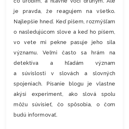
čo urobím, a hlavne voči druhým. Ale
je pravda, že reagujem na všetko.
Najlepšie hneď. Keď píšem, rozmýšľam
o nasledujúcom slove a keď ho píšem,
vo vete mi pekne pasuje jeho sila
významu. Veľmi často sa hrám na
detektíva a hľadám význam
a súvislosti v slovách a slovných
spojeniach. Písanie blogu je vlastne
akýsi experiment, ako slová spolu
môžu súvisieť, čo spôsobia, o čom
budú informovať.