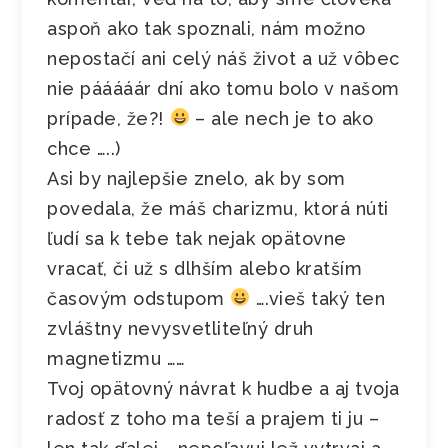
aspoň ako tak spoznali, nám možno
nepostačí ani celý náš život a už vôbec
nie pááááár dní ako tomu bolo v našom
prípade, že?!
– ale nech je to ako
chce …..)
Asi by najlepšie znelo, ak by som
povedala, že máš charizmu, ktorá núti
ľudí sa k tebe tak nejak opätovne
vracať, či už s dlhším alebo kratším
časovým odstupom
….vieš taký ten
zvláštny nevysvetliteľný druh
magnetizmu ……
Tvoj opätovný návrat k hudbe a aj tvoja
radosť z toho ma teší a prajem ti ju –