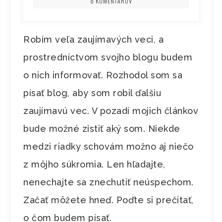
8 KOMENTÁROV
Robím veľa zaujímavých veci, a
prostredníctvom svojho blogu budem
o nich informovať. Rozhodol som sa
písať blog, aby som robil ďalšiu
zaujímavú vec. V pozadí mojich článkov
bude možné zistiť aký som. Niekde
medzi riadky schovám možno aj niečo
z môjho súkromia. Len hľadajte,
nenechajte sa znechutiť neúspechom.
Začať môžete hneď. Poďte si prečítať,
o čom budem písať.