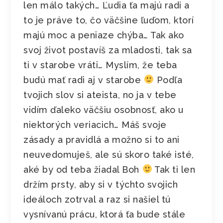
len málo takých… Ľudia ťa majú radi a
to je práve to, čo väčšine ľuďom, ktorí
majú moc a peniaze chýba… Tak ako
svoj život postavíš za mladosti, tak sa
ti v starobe vráti… Myslím, že teba
budú mať radi aj v starobe
Podľa
tvojich slov si ateista, no ja v tebe
vidím ďaleko väčšiu osobnosť, ako u
niektorých veriacich… Máš svoje
zásady a pravidlá a možno si to ani
neuvedomuješ, ale sú skoro také isté,
aké by od teba žiadal Boh
Tak ti len
držím prsty, aby si v týchto svojich
ideáloch zotrval a raz si našiel tú
vysnívanú prácu, ktorá ťa bude stále