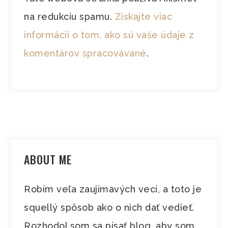
na redukciu spamu.
Získajte viac
informácií o tom, ako sú vaše údaje z
komentárov spracovávané
.
ABOUT ME
Robím veľa zaujímavých vecí, a toto je
squellý spôsob ako o nich dať vedieť.
Rozhodol som sa písať blog, aby som