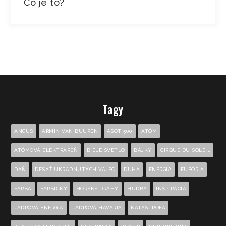
Čo je to?
Tagy
ANGUS
ARMIN VAN BUUREN
ASOT 500
ATÓM
ATÓMOVÁ ELEKTRÁREŇ
BIELE SVETLO
BÁJKY
CIRQUE DU SOLEIL
DAŇ
DESAŤ UKRADNUTÝCH VAJEC
DÚHA
ENERGIA
EUFÓRIA
FARBA
FARBIČKY
HORSKÉ DRÁHY
HUDBA
INŠPIRÁCIA
JADROVÁ ENERGIA
JADROVÁ HAVÁRIA
KATASTROFA