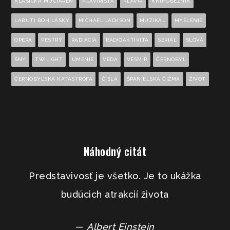
KLASICKÁ MUČIAREŇ
KLAVIRISTA
KLAVÍR
KNIHOBEŽNÍK
LABUTÍ BOH LÁSKY
MICHAEL JACKSON
MUZIKÁL
MYSLENIE
OPERA
PESTRÝ
RADIÁCIA
RÁDIOAKTIVITA
SERIÁL
SLOVÁ
SNY
TWILIGHT
UMENIE
VEDA
VESMÍR
ČERNOBYĽ
ČERNOBYĽSKÁ KATASTROFA
ČÍSLA
ŠPANIELSKA ČIŽMA
ŽIVOT
Náhodný citát
Predstavivosť je všetko. Je to ukážka
budúcich atrakcií života
—
Albert Einstein