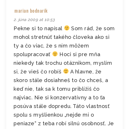
marian bodnarik
2. júna 2009 at 10:53
Pekne si to napísal
Som rád, že som
mohol stretnúť takého človeka ako si
ty a čo viac, že s ním môžem
spolupracovať
Hoci si pre mňa
niekedy tak trochu otáznikom, myslím
si, že vieš čo robíš
A hlavne, že
skoro stále dosiahneš to čo chceš, a
keď nie, tak sa k tomu priblížiš čo
najviac. Nie si konzervatívny a to ťa
posúva stále dopredu. Táto vlastnosť
spolu s myšlienkou „nejde mi o
peniaze“ z teba robí silnú osobnosť. Je