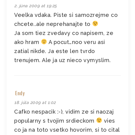
2. júna 2009 at 19:25
Veelka vdaka. Piste si samozrejme co
chcete..ale neprehanajte to
Ja som tiez zvedavy co napisem, ze
ako hram
A pocut…noo veru asi
zatial nikde. Ja este len tvrdo
trenujem. Ale ja uz nieco vymyslim.
Endy
18. júla 2009 at 1:02
Cafko nespacik :-), vidim ze si naozaj
popularny s tvojim srdieckom
vies
co ja na toto vsetko hovorim, si to cital