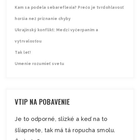
Kam sa podela sebareflexia? Prečo je tvrdohlavosť
horšia než priznanie chyby
Ukrajinský konflikt: Medzi vyčerpaním a
vytrvalosťou
Tak leť!
Umenie rozumieť svetu
VTIP NA POBAVENIE
Je to odporné, slizké a keď na to
šliapnete, tak má tá ropucha smolu.