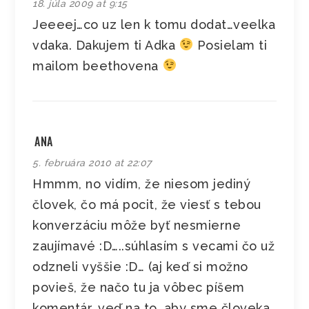
18. júla 2009 at 9:15
Jeeeej…co uz len k tomu dodat…veelka
vdaka. Dakujem ti Adka
Posielam ti
mailom beethovena
ANA
5. februára 2010 at 22:07
Hmmm, no vidím, že niesom jediný
človek, čo má pocit, že viesť s tebou
konverzáciu môže byť nesmierne
zaujímavé :D…..súhlasím s vecami čo už
odzneli vyššie :D… (aj keď si možno
povieš, že načo tu ja vôbec píšem
komentár, veď na to, aby sme človeka